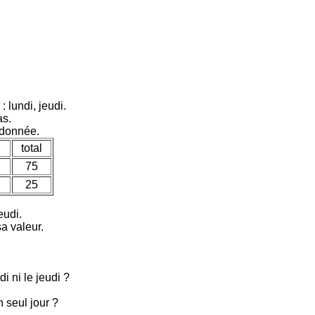
lundi, jeudi.
as.
 donnée.
total
75
25
eudi.
a valeur.
i ni le jeudi ?
n seul jour ?