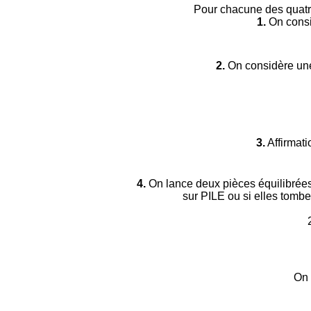
Pour chacune des quatre 
1.
On consi
2.
On considère une
3.
Affirmatio
4.
On lance deux pièces équilibrées.
sur PILE ou si elles tombe
On 