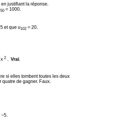
n justifiant la réponse.
u
= 1000.
50
5 et que u
= 20.
102
2
 x
.
Vrai
.
e si elles tombent toutes les deux
r quatre de gagner. Faux.
 −5.