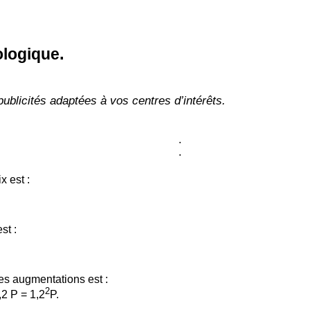
.
ologique
publicités adaptées à vos centres d’intérêts.
.
.
 est :
st :
ces augmentations est :
2
2 P = 1,2
P.