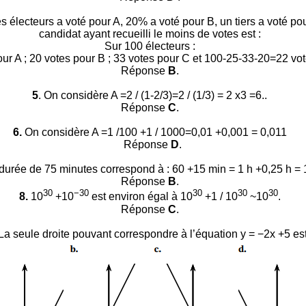
s électeurs a voté pour A, 20% a voté pour B, un tiers a voté pou
candidat ayant recueilli le moins de votes est :
Sur 100 électeurs :
our A ; 20 votes pour B ; 33 votes pour C et 100-25-33-20=22 vo
Réponse
B
.
5
. On considère A =2 / (1-2/3)=2 / (1/3) = 2 x3 =6.
.
Réponse
C
.
6.
On considère A =
1 /100 +1 / 1000=0,01 +0,001 = 0,011
Réponse
D
.
urée de 75 minutes correspond à : 60 +15 min = 1 h +0,25 h = 1
Réponse
B
.
30
−30
30
30
30
8
.
10
+10
est environ égal à 10
+1 / 10
~10
.
Réponse
C
.
La seule droite pouvant correspondre à l’équation y = −2x +5 est