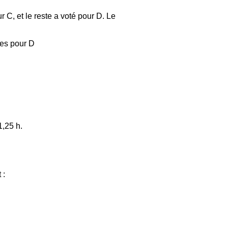
r C, et le reste a voté pour D. Le
tes pour D
,25 h.
 :