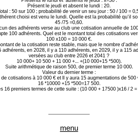
Présents le lundi et absents le jeudi : x=30 .
Présent le jeudi et absent le lundi : 20.
otal : 50 sur 100 ; probabilité de venir un seu jour : 50 / 100 = 0,
hérent choisi est venu le lundi. Quelle est la probabilité qu’il s
45 /75 =0,60.
un des adhérents verse au club une cotisation annuelle de 100
mpte 100 adhérents. Quel est le montant total des cotisations v
100 x100 = 10 000 €.
ontant de la cotisation reste stable, mais que le nombre d’ad
5 adhérents, en 2028, il y a 110 adhérents, en 2029, il y a 115 a
versées au club entre 2026 et 2041 ?
10 000+ 10 500 + 11 000 +... +(10 000+15 *500).
Suite arithmétique de raison 500, de premier terme 10 000.
Valeur du dernier terme :
de cotisations à 10 000 € et Il y aura 15 augmentations de 500
16 *10000 +15 *500=17 500.
16 premiers termes de cette suite : (10 000 + 17500 )x16 / 2 =
menu