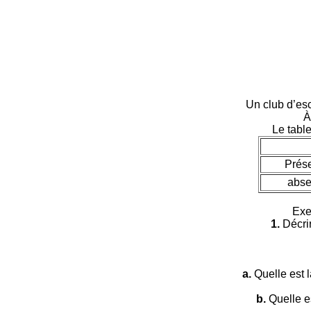
Un club d’es
À 
Le tabl
Prése
abse
Exem
1.
Décri
a.
Quelle est l
b.
Quelle es