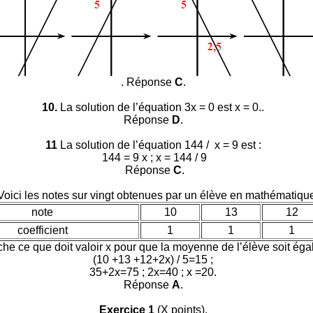
. Réponse
C
.
10.
La solution de l’équation 3x = 0 est x = 0.
.
Réponse
D
.
11
La solution de l’équation 144 / x = 9 est :
144 = 9 x ; x = 144 / 9
Réponse
C
.
oici les notes sur vingt obtenues par un élève en mathématique
note
10
13
12
coefficient
1
1
1
he ce que doit valoir x pour que la moyenne de l’élève soit éga
(10 +13 +12+2x) / 5=15 ;
35+2x=75 ; 2x=40 ; x =20.
Réponse
A
.
Exercice 1
(X points).