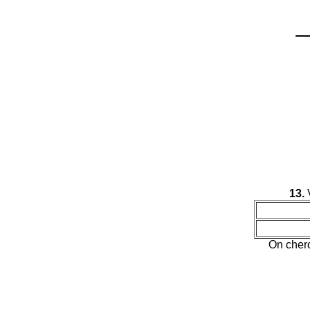
13.
V
On cherc