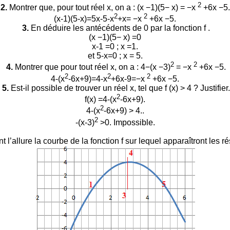
2
2.
Montrer que, pour tout réel x, on a : (x −1)(5− x) = −x
+6x −5.
2
2
(x-1)(5-x)=5x-5-x
+x= −x
+6x −5.
3.
En déduire les antécédents de 0 par la fonction f .
(x −1)(5− x) =0
x-1 =0 ; x =1.
et 5-x=0 ; x = 5.
2
2
4.
Montrer que pour tout réel x, on a : 4−(x −3)
= −x
+6x −5.
2
2
2
4-(x
-6x+9)=4-x
+6x-9=−x
+6x −5.
5.
Est-il possible de trouver un réel x, tel que f (x) > 4 ? Justifier.
2
f(x) =4-(x
-6x+9).
2
4-(x
-6x+9) > 4..
2
-(x-3)
>0. Impossible.
’allure la courbe de la fonction f sur lequel apparaîtront les rés