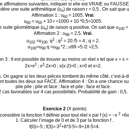
affirmations suivantes, indiquer si elle est VRAIE ou FAUSSE e
dère une suite arithmétique (u
) de raison r = 0,5 . On sait que 
n
Affirmation 1 : u
= 1005.
Vrai
.
60
u
= u
+ 10 r =1000 + 10 *0,5=1005.
60
50
 suite géométrique (u
) de raison q positive. On sait que u
= 
n
100
Affirmation 2 : u
= 2,5.
Vrai
.
99
2
2
u
=
u
q
; q
= 20 /5 = 4 ; q = 2.
102
100
u
=u
q =u
*2 ; u99 =5 /2 =2,5.
100
99
99
n 3 : II est possible de trouver au moins un réel x tel que x + x =
2
2
2x=x
; x
-2x=0 ; x(x-2)=0 ; x=0 et x=2.
 On gagne si les deux pièces tombent du même côté, c’est-à-dir
nt toutes les deux sur FACE. Affirmation 4 : On a une chance su
pile pile ; pile et face ; face et pile ; face et face.
2 cas favorables sur 4 cas possibilités. Probabilité de gain : 0,5.
Exercice 2
(X points)
2
considère la fonction f définie pour tout réel x par f (x) = −x
+6x
1. Calculer l’image de 0 et de 3 par la fonction f .
2
f(0)=-5 ; f(3)=-3
+6*3-5=-9+18-5=4.