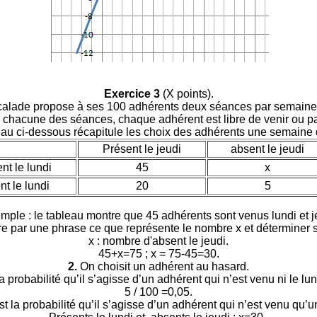
Exercice 3
(X points).
calade propose à ses 100 adhérents deux séances par semaine : 
chacune des séances, chaque adhérent est libre de venir ou p
eau ci-dessous récapitule les choix des adhérents une semaine
Présent le jeudi
absent le jeudi
nt le lundi
45
x
nt le lundi
20
5
ple : le tableau montre que 45 adhérents sont venus lundi et j
re par une phrase ce que représente le nombre x et déterminer s
x : nombre d'absent le jeudi.
45+x=75 ; x = 75-45=30.
2.
On choisit un adhérent au hasard.
a probabilité qu’il s’agisse d’un adhérent qui n’est venu ni le lund
5 / 100 =0,05.
t la probabilité qu’il s’agisse d’un adhérent qui n’est venu qu’u