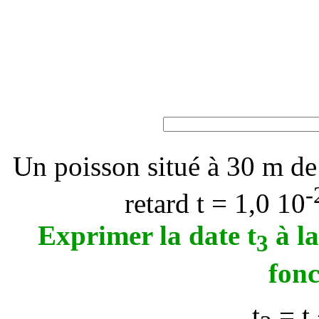
Un poisson situé à 30 m de
-
retard
t
= 1,0 10
Exprimer la date t
à la
3
fon
t
=
t