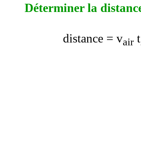
Déterminer la distance
distance =
v
t
air