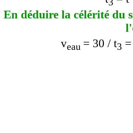
3
En déduire la célérité du 
l
v
= 30 /
t
= 
eau
3