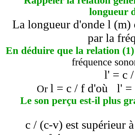
Rappeler la relation génér
longueur d
La longueur d'onde
l
(m) e
par la fr
En déduire que la relation
(1
fréquence sonor
l
' = c 
l
= c / f d'où
l
' =
Or
Le son perçu est-il plus gr
c / (c-v) est supérieur à 