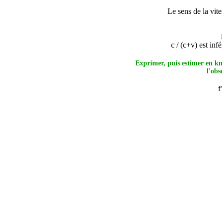
Le sens de la vit
c / (c+v) est inf
Exprimer, puis estimer en k
l'obs
f