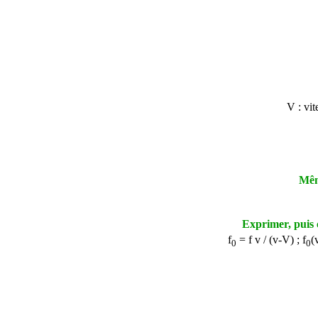
V : vit
Même
Exprimer, puis 
f
=
f v / (v-V) ;
f
(
0
0