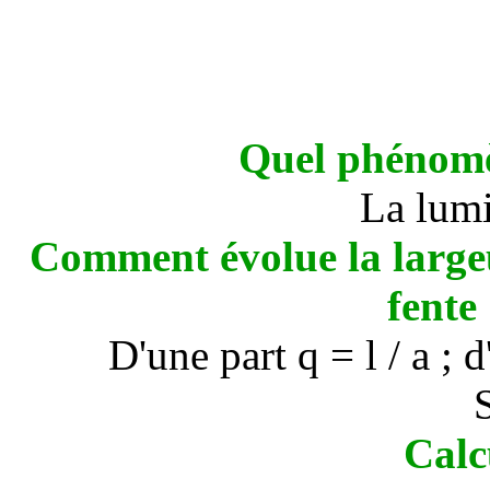
Quel phénomèn
La lumi
Comment évolue la largeur
fente
D'une part
q
=
l
/ a ; d
Calc