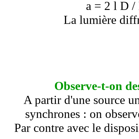
a =
2
l
D / 
La lumière diff
Observe-t-on de
A partir d'une source u
synchrones : on observ
Par contre avec le disposi