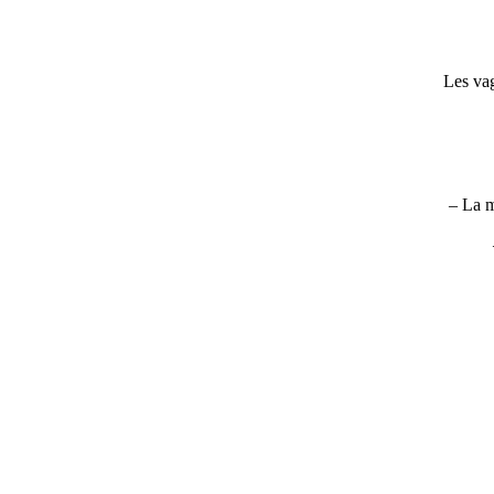
Les vag
– La m