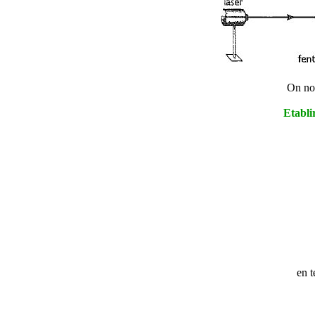
On no
Etabli
en t