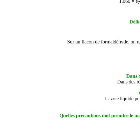
1,060 =
e
Z
Défi
Sur un flacon de formaldéhyde, on re
Dans q
Dans des réc
L'azote liquide pe
Quelles précautions doit prendre le 