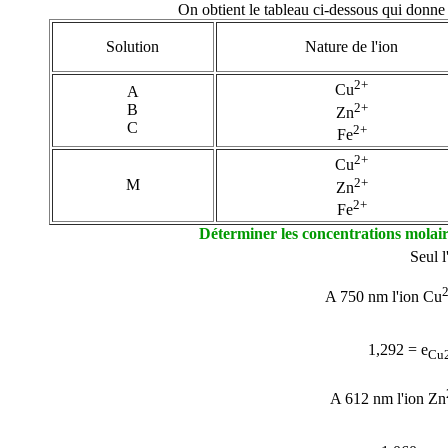
On obtient le tableau ci-dessous qui donne 
Solution
Nature de l'ion
2+
Cu
A
2+
B
Zn
C
2+
Fe
2+
Cu
2+
M
Zn
2+
Fe
Déterminer les concentrations molair
Seul l
A 750 nm l'ion Cu
1,292 =
e
Cu
A 612 nm l'ion Zn