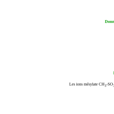
Donn
P
Les ions mésylate CH
-SO
3