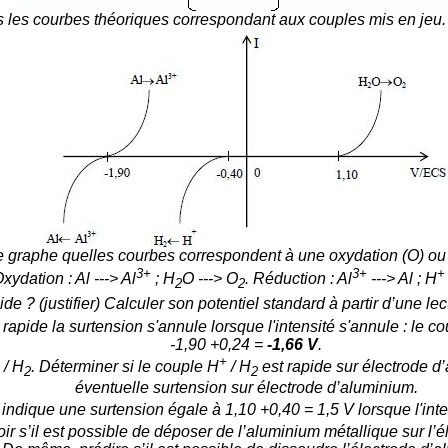
 les courbes théoriques correspondant aux couples mis en jeu.
le graphe quelles courbes correspondent à une oxydation (O) ou 
3+
3+
+
xydation : Al ---> Al
; H
O ---> O
. Réduction : Al
---> Al ; H
2
2
apide ? (justifier) Calculer son potentiel standard à partir d’une l
apide la surtension s'annule lorsque l'intensité s'annule :
le co
-1,90 +0,24 =
-1,66 V
.
+
/ H
. Déterminer si le couple H
/ H
est rapide sur électrode d
2
2
éventuelle surtension sur électrode d’aluminium.
e indique une surtension égale à 1,10 +0,40 = 1,5 V lorsque l'inte
ir s’il est possible de déposer de l’aluminium métallique sur l