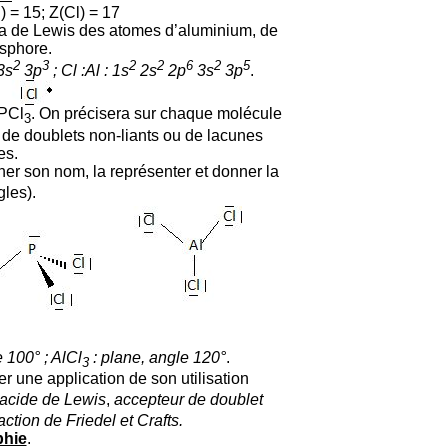
) = 15; Z(Cl) = 17
éma de Lewis des atomes d’aluminium, de
osphore.
2
3
2
2
6
2
5
3s
3p
; Cl :
Al : 1s
2s
2p
3s
3p
.
PCl
. On précisera sur chaque molécule
3
, de doublets non-liants ou de lacunes
es.
er son nom, la représenter et donner la
les).
 100° ; AlCl
: plane, angle 120°
.
3
iter une application de son utilisation
 acide de Lewis
,
accepteur de doublet
ction de Friedel et Crafts.
phie
.