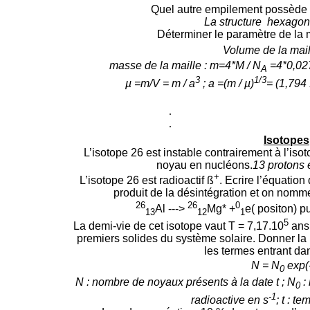
Quel autre empilement possède
La structure hexago
Déterminer le paramètre de la 
Volume de la mai
masse de la maille : m=4*M / N
=4*0,027
A
3
1/3
µ =m/V = m / a
; a =(m / µ)
= (
1,794
.
.
Isotopes
L’isotope 26 est instable contrairement à l’is
noyau en nucléons.
13 protons 
+
L’isotope 26 est radioactif ß
. Ecrire l’équatio
produit de la désintégration et on nomme
26
26
0
Al --->
Mg* +
e( positon) p
13
12
1
5
La demi-vie de cet isotope vaut T =
7,17.10
a
ns
premiers solides du système solaire. Donner la l
les termes entrant dan
N = N
exp(
0
N : nombre de noyaux présents à la date t ; N
:
0
-1
radioactive en s
; t : t