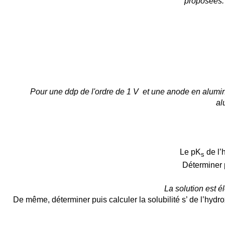
proposées. 
Pour une ddp de l'ordre de 1 V et une anode en alumini
al
Le pK
de l’
s
Déterminer p
La solution est é
De même, déterminer puis calculer la solubilité s’ de l’hydr