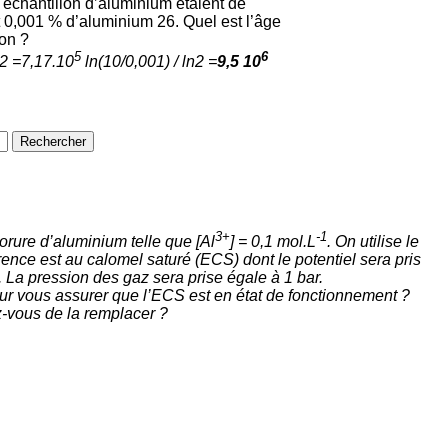
échantillon d’aluminium étaient de
t 0,001 % d’aluminium 26. Quel est l’âge
lon ?
5
6
 2 =
7,17.10
ln(10/0,001) / ln2 =
9,5 10
3+
-1
lorure d’aluminium telle que [Al
] = 0,1 mol.L
. On utilise le
ence est au calomel saturé (ECS) dont le potentiel sera pris
 La pression des gaz sera prise égale à 1 bar.
ur vous assurer que l’ECS est en état de fonctionnement ?
z-vous de la remplacer ?