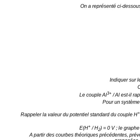
On a représenté ci-dessous
Indiquer sur 
O
3+
Le couple Al
/ Al est-il r
Pour un système r
+
Rappeler la valeur du potentiel standard du couple H
+
E(
H
/ H
) = 0 V ; le graph
2
A partir des courbes théoriques précédentes, prévo