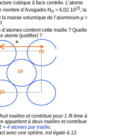
ucture cubique à face centrée. L’atome
23
le nombre d’Avogadro N
= 6,02.10
, la
A
 la masse volumique de l’aluminium μ =
-3
.
d’atomes contient cette maille ? Quelle
 atome (justifier) ?
uit mailles et contribue pour 1 /8 éme à
e appartient à deux mailles et contribue
+1 =
4 atomes par maille
.
ct avec une sphère, est égale à 12.