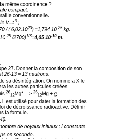
 la même coordinence ?
nale compact
.
maille conventionnelle.
3
lle V=a
;
23
-25
0 / (
6,02.10
) =1,794 10
kg.
-25
1/3
-10
 10
/2700)
=
4,05 10
m
.
.
otope 27. Donner la composition de son
et 26-13 = 13 neutrons
.
n de sa désintégration. On nommera X le
ra les autres particules créées.
26
26
g
uis
Mg* --->
Mg +
.
12
12
. Il est utilisé pour dater la formation des
oi de décroissance radioactive. Définir
s la formule.
l
-
t).
l
 nombre de noyaux initiaux ;
constante
emps en seconde
.