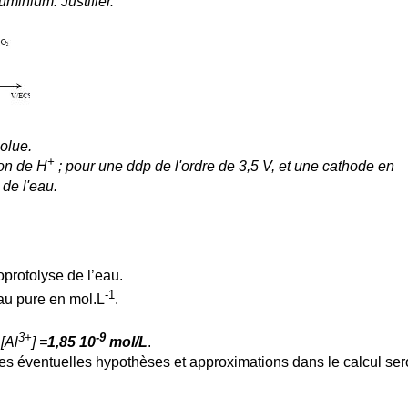
minium. Justifier.
solue.
+
ion de H
; pour une ddp de l'ordre de 3,5 V, et une cathode en
 de l'eau.
protolyse de l’eau.
-1
eau pure en mol.L
.
3+
-9
;
[Al
] =
1,85 10
mol/L
.
 Les éventuelles hypothèses et approximations dans le calcul ser