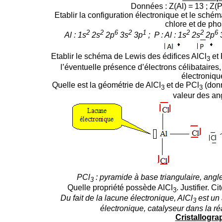
Données : Z(Al) = 13 ; Z(P
Etablir la configuration électronique et le sch
chlore et de ph
2
2
6
2
1
2
2
6
Al : 1s
2s
2p
3s
3p
; P :
Al : 1s
2s
2p
Etablir le schéma de Lewis des édifices AlCl
et 
3
l’éventuelle présence d’électrons célibataires
électroniqu
Quelle est la géométrie de AlCl
et de PCl
(donn
3
3
valeur des ang
PCl
: pyramide à base triangulaire, angle
3
Quelle propriété possède AlCl
. Justifier. C
3
Du fait de la lacune électronique, AlCl
est un
3
électronique, catalyseur dans la réa
Cristallogra