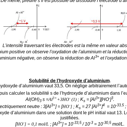
De même, prédire s’il est possible de dissoudre l’électrode d’alu
L'intensité traversant les électrodes est la même en valeur ab
um positive on observe l'oxydation de l'aluminium et la réduct
3+
uminium négative, on observe la réduction de Al
et l'oxydation
Solubilité de l’hydroxyde d’aluminium
.
hydoxyde d’aluminium vaut 33,5. On néglige arbitrairement l’auto
uis calculer la solubilité s de l’hydroxyde d’aluminium dans l’
3+
-
3+
-
3
Al(OH)
s =
Al
+3HO
(1) ;
K
= [Al
][HO
]
.
3
s
3+
-
3+
4
-33,5
lectriquement neutre : 3[Al
] = [
HO
] ;
K
= 27 [Al
]
= 10
s
oxyde d’aluminium dans une solution dont le pH initial vaut 13.
justifiées.
-
3+
-33,5
-3
-30,5
[
HO
] = 0,1 mol/L ;
[Al
] =
10
/ 10
= 10
mol/L.