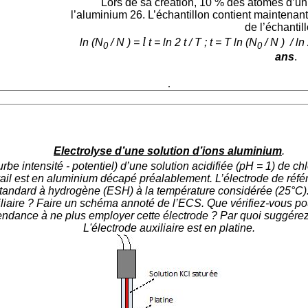
Lors de sa création, 10 % des atomes d’un 
l’aluminium 26. L’échantillon contient maintenan
de l’échantil
l
ln (N
/ N ) =
t = ln 2 t / T ; t = T
ln (N
/ N ) / ln
0
0
ans
.
.
Electrolyse d’une solution d’ions aluminium
.
e intensité - potentiel) d’une solution acidifiée (pH = 1) de ch
ail est en aluminium décapé préalablement. L’électrode de référ
 standard à hydrogène (ESH) à la température considérée (25°C).
iliaire ? Faire un schéma annoté de l’ECS. Que vérifiez-vous po
endance à ne plus employer cette électrode ? Par quoi suggére
L'électrode auxiliaire est en platine.