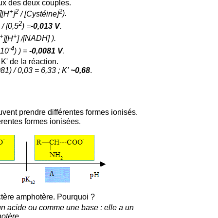
aux des deux couples.
+
2
2
]
[H
]
/
[Cystéine]
).
2
/
[0,5
) =
-0,013 V
.
+
+
]
[H
] /
[NADH]
).
-4
 10
)
) =
-0,0081 V
.
' de la réaction.
81) / 0,03 = 6,33 ; K'
~0,68
.
vent prendre différentes formes ionisés.
érentes formes ionisées.
ctère amphotère. Pourquoi ?
 acide ou comme une base : elle a un
otère.