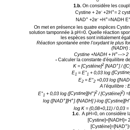
1.b.
On considère les couple
-
+
Cystine + 2e
+2H
= 2 cys
+
-
+
NAD
+2e
+H
=NADH E
On met en présence les quatre espèces Cysti
solution tamponnée à pH=0. Quelle réaction spont
les espèces sont initialement égal
Réaction spontanée entre l'oxydant le plus fort 
(NADH) 
+
Cystine +NADH
+ H
---> 
-
Calculer la constante d'équilibre d
2
+
K = [Cystéine]
[NAD
] / (
E
= E°
+ 0,03 log (
[Cystine
1
1
E
= E°
+0,03 log (
[NAD
2
2
A l'équilibre :
+
2
2
E°
+ 0,03 log (
[Cystine]
[H
]
/
[Cystéine]
) =
1
+
+
log (
[NAD
]
[H
] /
[NADH]
)-
log (
[Cystine]
[H
log K = (0,08+0,11) / 0,03 = 
1.c
. A pH=0, on considère la
[Cystine]=[NADH]= 
+
[Cystéine]=[NAD
]