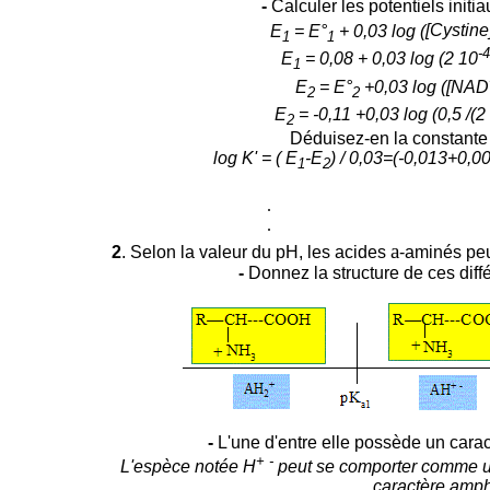
-
Calculer les potentiels initi
E
= E°
+ 0,03 log (
[Cystine
1
1
-4
E
= 0,08
+ 0,03 log (2 10
1
E
= E°
+0,03 log (
[NAD
2
2
E
= -0,11 +0,03 log (
0,5
/
(2
2
Déduisez-en la constante K
log K' =
(
E
-
E
) / 0,03=
(-0,013+0,00
1
2
.
.
a
2
. Selon la valeur du pH, les acides
-aminés peu
-
Donnez la structure de ces diff
-
L'une d'entre elle possède un cara
+ -
L'espèce notée H
peut se comporter comme un
caractère amph