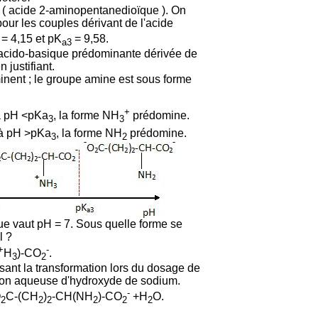
e ( acide 2-aminopentanedioïque ). On
our les couples dérivant de l'acide
= 4,15 et pK
= 9,58.
a3
 acido-basique prédominante dérivée de
 justifiant.
nent ; le groupe amine est sous forme
+
à pH <pKa
, la forme NH
prédomine.
3
3
 à pH >pKa
, la forme NH
prédomine.
3
2
que vaut pH = 7. Sous quelle forme se
l ?
+
-
H
)-CO
.
3
2
isant la transformation lors du dosage de
tion aqueuse d'hydroxyde de sodium.
-
O
C-(CH
)
-CH(N
H
)-CO
+H
O.
2
2
2
2
2
2