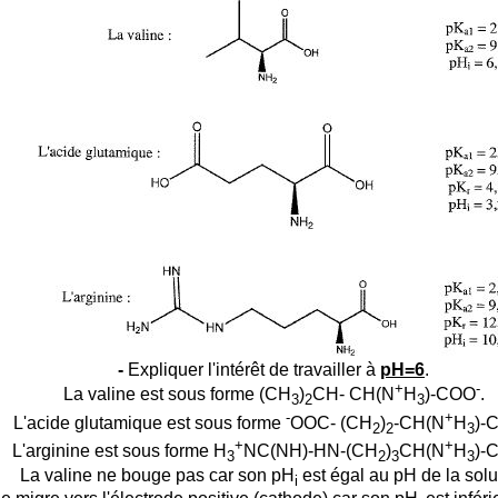
-
Expliquer l'intérêt de travailler à
pH=6
.
+
-
La valine est sous forme (CH
)
CH- CH(N
H
)-COO
.
3
2
3
-
+
L'acide glutamique est sous forme
OOC- (CH
)
-CH(N
H
)-
2
2
3
+
+
L'arginine est sous forme H
NC(NH)-HN-(CH
)
CH(N
H
)-
3
2
3
3
La valine ne bouge pas car son pH
est égal au pH de la solu
i