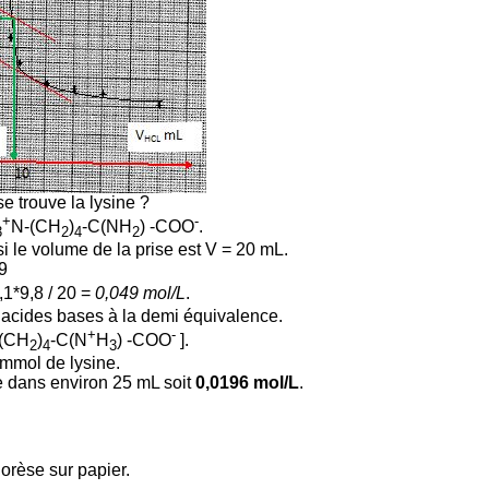
se trouve la lysine ?
+
-
N-(CH
)
-C(NH
) -COO
.
3
2
4
2
si le volume de la prise est V = 20 mL.
9
,1*9,8 / 20 =
0,049 mol/L
.
 acides bases à la demi équivalence.
+
-
(CH
)
-C(N
H
) -COO
].
2
4
3
 mmol de lysine.
 dans environ 25 mL soit
0,0196 mol/L
.
orèse sur papier.