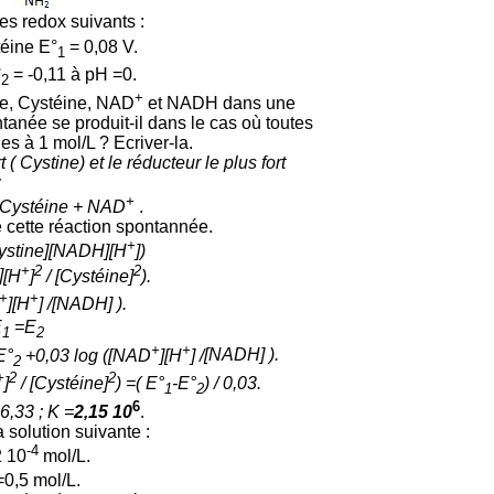
s redox suivants :
téine E°
= 0,08 V.
1
°
= -0,11 à pH =0.
2
+
ne, Cystéine, NAD
et NADH dans une
anée se produit-il dans le cas où toutes
es à 1 mol/L ? Ecriver-la.
( Cystine) et le réducteur le plus fort
:
+
2 Cystéine +
NAD
.
e cette réaction spontannée.
+
[Cystine][NADH][H
])
+
2
2
]
[H
]
/
[Cystéine]
).
+
+
]
[H
] /
[NADH]
).
E
=
E
1
2
+
+
E°
+0,03 log (
[NAD
]
[H
] /
[NADH]
).
2
+
2
2
]
/
[Cystéine]
) =(
E°
-
E°
) / 0,03.
1
2
6
6,33 ; K =
2,15 10
.
 solution suivante :
-4
2 10
mol/L.
=0,5 mol/L.