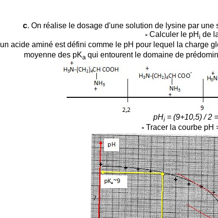
c
. On réalise le dosage d'une solution de lysine par une
-
Calculer le pH
de la
i
un acide aminé est défini comme le pH pour lequel la charge glob
moyenne des pK
qui entourent le domaine de prédomina
a
pH
= (9+10,5) / 2 
i
-
Tracer la courbe pH 