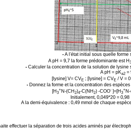
-
A l'état initial sous quelle forme 
A pH = 9,7 la forme prédominante est H
-
Calculer la concentration de la solution de lysine 
A pH = pK
= 
a2
[lysine] V= CV
;
[lysine] =
CV
/ V = 0
E
E
-
Donnez la forme et la concentration des espèces
+
-
+
[H
N-(CH
)
-C(NH
) -COO
]=
[H
N-
3
2
4
2
3
Initialement, 0,049*20 = 0,98
A la demi-équivalence : 0,49 mmol de chaque espèce
ite effectuer la séparation de trois acides aminés par électroph