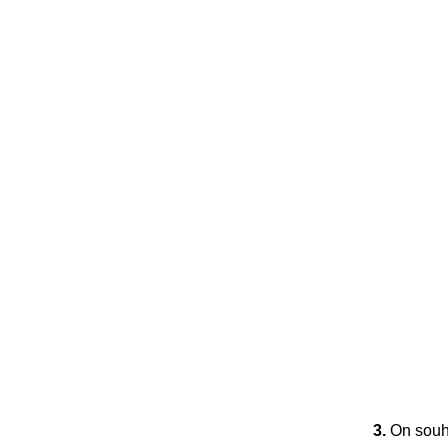
3.
On souha