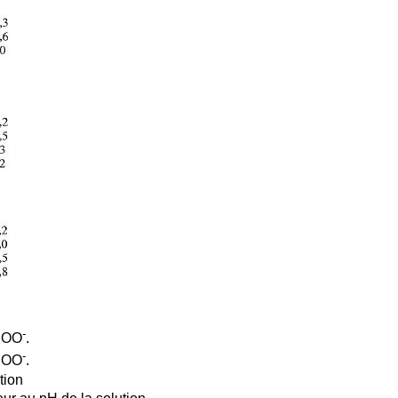
-
COO
.
-
COO
.
tion