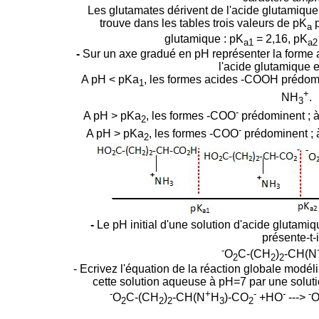
Les glutamates dérivent de l'acide glutamiqu
trouve dans les tables trois valeurs de pK
p
a
glutamique : pK
= 2,16, pK
a1
a2
-
Sur un axe gradué en pH représenter la forme
l'acide glutamique en
A pH < pKa
, les formes acides -COOH prédomi
1
+
NH
.
3
-
A pH > pKa
, les formes -COO
prédominent ; 
2
-
A pH > pKa
, les formes -COO
prédominent ;
2
-
Le pH initial d'une solution d'acide glutami
présente-t-i
-
O
C-(CH
)
-CH(N
2
2
2
- Ecrivez l'équation de la réaction globale modél
cette solution aqueuse à pH=7 par une solu
-
+
-
-
-
O
C-(CH
)
-CH(N
H
)-CO
+HO
--->
2
2
2
3
2