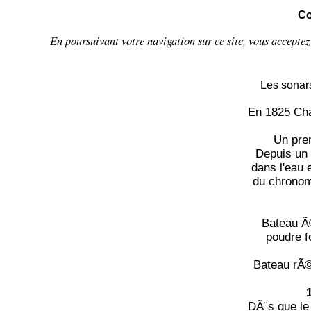
Co
En poursuivant votre navigation sur ce site, vous accepte
Les sonars
En 1825 Cha
Un pre
Depuis un 
dans l'eau 
du chronomÃ
Bateau Ã
poudre f
Bateau rÃ©
DÃ¨s que le