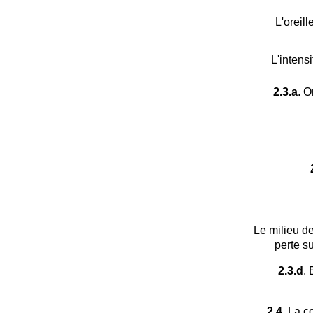
L'oreil
L'intens
2.3.a
. O
Le milieu d
perte 
2.3.d
. 
2.4.
La co