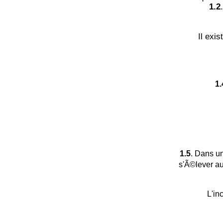
1.2
Il exi
1.
1.5
. Dans u
s'Ã©lever au
L'in