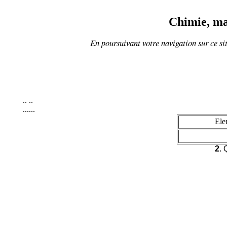
Chimie, ma
En poursuivant votre navigation sur ce sit
..
..
......
Ele
2
. 