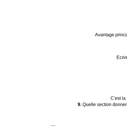
Avantage princip
Ecrir
C'est la
9.
Quelle section donner 
....