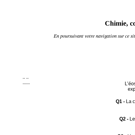
Chimie, co
En poursuivant votre navigation sur ce sit
..
..
......
L’éo
exp
Q1 -
La c
Q2 -
Le 