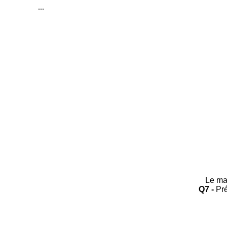
...
Le max
Q7 -
Pré