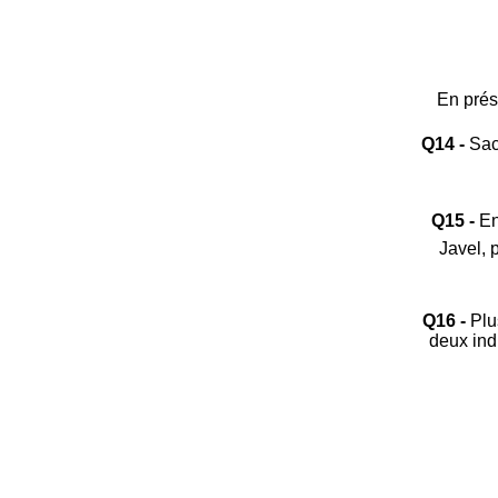
En prés
Q14 -
Sach
Q15 -
En
Javel, 
Q16 -
Plus
deux ind