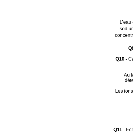
L’eau 
sodiu
concentr
Q9
Q10 -
Cal
Au l
déte
Les ions
Q11 -
Ecri