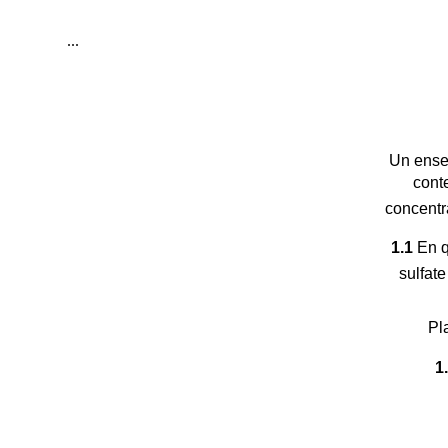
...
Un ensei
cont
concentr
1.1
En qu
sulfat
Pl
1