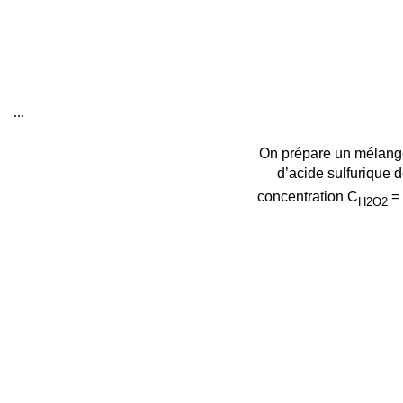
...
On prépare un mélange
d’acide sulfurique 
concentration C
= 
H2O2