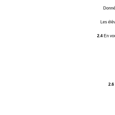
Donnée
Les élèv
2.4
En vou
2.6