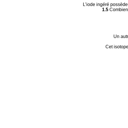
L’iode ingéré possède u
1.5
Combien d
Un autre
Cet isotope