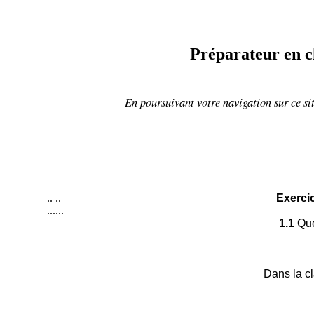
Préparateur en c
En poursuivant votre navigation sur ce sit
..
..
Exercic
......
1.1
Que
Dans la cla