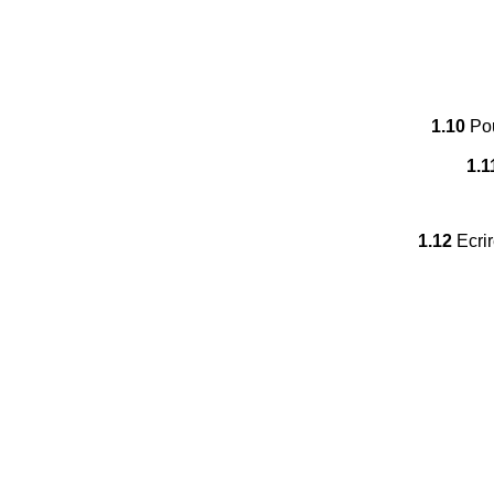
1.10
Pou
1.1
1.12
Ecrir