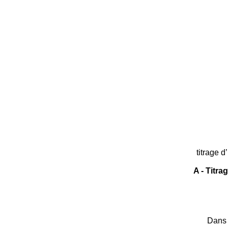
titrage d
A - Titra
Dans u