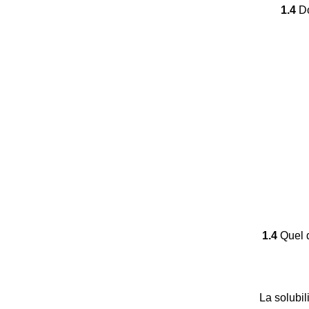
1.4
Do
1.4
Quel d
La solubil