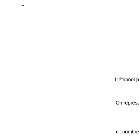
...
L’éthanol 
On représe
c : nombre