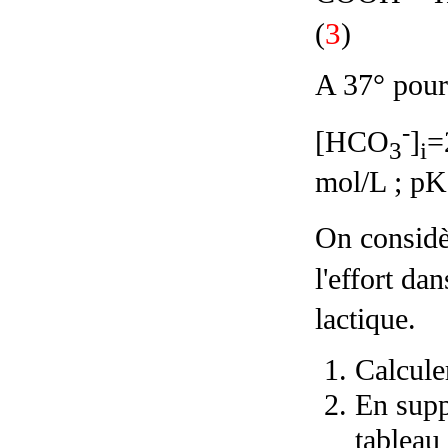
3
(
)
A 37° pour 
-
[HCO
]
=
3
i
mol/L ; pK
On considè
l'effort da
lactique.
Calculer
En supp
tableau