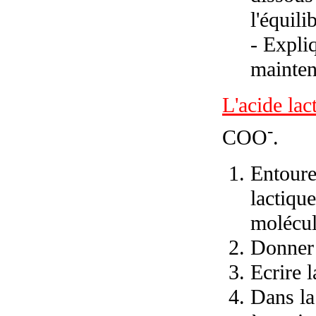
l'équili
- Expli
mainten
L'acide lac
-
COO
.
Entoure
lactique
molécul
Donner 
Ecrire l
Dans la