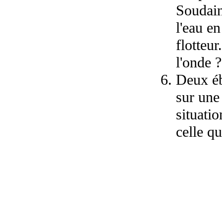
Soudain
l'eau e
flotteur
l'onde ?
Deux éb
sur une
situatio
celle q