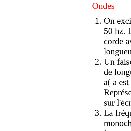
Ondes
On exci
50 hz. 
corde a
longueu
Un fais
de long
a( a es
Représe
sur l'é
La fréq
monochr