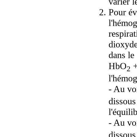
varier 
Pour év
l'hémog
respira
dioxyde
dans le 
HbO
+
2
l'hémog
- Au vo
dissous
l'équili
- Au vo
dissous