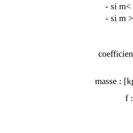
- si m<
- si m 
coefficien
masse : [kg
f 