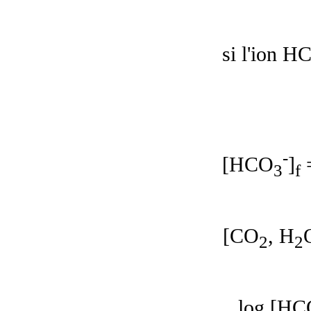
si l'ion H
-
[HCO
]
=
3
f
[CO
, H
2
2
log [HC