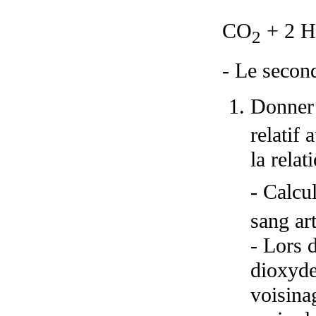
CO
+ 2 H
2
- Le second
Donner 
relatif 
la rela
- Calcu
sang ar
- Lors 
dioxyde
voisina