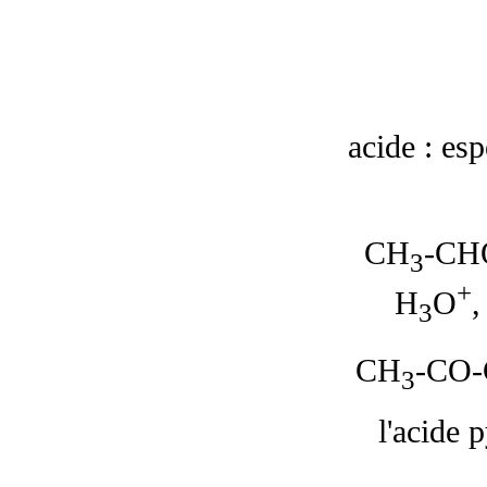
acide : es
CH
-CH
3
+
H
O
,
3
CH
-CO
3
l'acide 