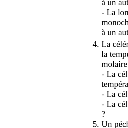
à un aut
- La lo
monochr
à un aut
La célé
la temp
molaire
- La cé
tempéra
- La cél
- La cél
?
Un péche