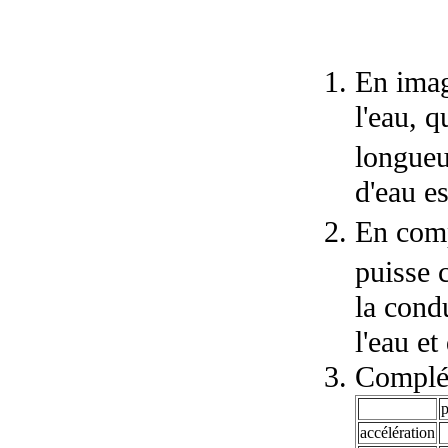
En imag
l'eau, 
longueu
d'eau e
En comp
puisse c
la condu
l'eau et
Complét
p
accélération