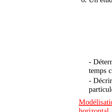
- Déter
temps c
- Décri
particul
Modélisati
horizontal
.