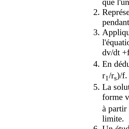
que l'un
Représe
pendant
Appliqu
l'équati
dv/dt +
En dédui
r
/
r
)/f
1
s
La solut
forme v
à partir
limite.
Un étud