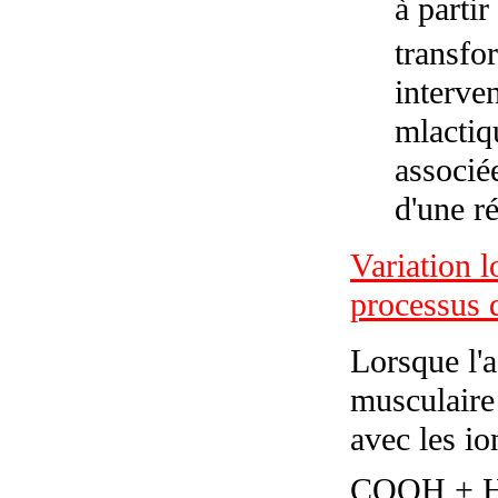
à parti
transfo
interve
mlactiq
associé
d'une r
Variation 
processus 
Lorsque l'a
musculaire 
avec les i
COOH + 