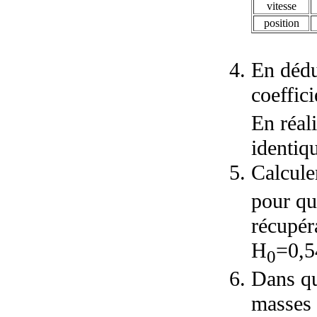
vitesse
position
En dédui
coeffic
En réali
identiq
Calcule
pour qu
récupér
H
=0,5
0
Dans qu
masses