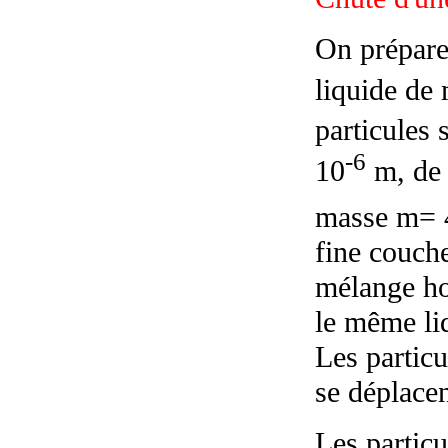
On prépare
liquide de
particules
-6
10
m, de
masse m= 
fine couche
mélange ho
le même liq
Les particu
se déplacen
Les particu