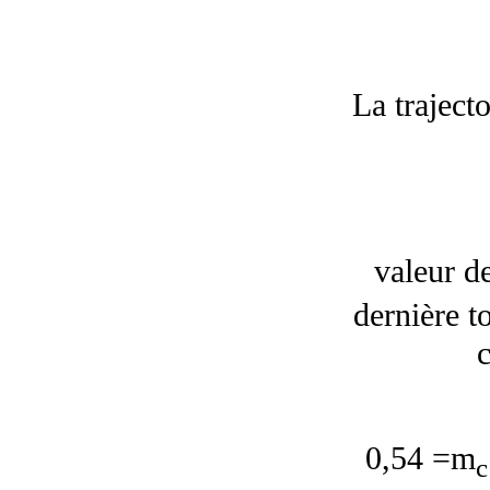
La trajecto
valeur d
dernière t
0,54 =m
c