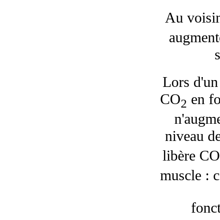
Au voisi
augmente 
Lors d'un
CO
en f
2
n'augme
niveau d
libère CO
muscle : c
fonc