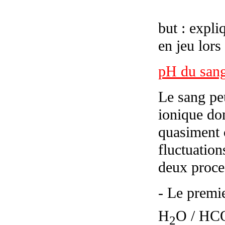
but : expli
en jeu lors
pH du sang
Le sang peu
ionique don
quasiment c
fluctuation
deux proce
- Le premi
H
O / HC
2