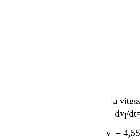
la vites
dv
/dt
l
v
=
4,55
l