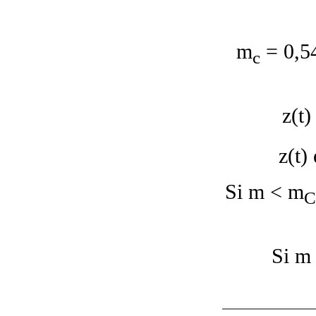
m
= 0,5
c
z(t)
z(t)
Si m < m
C
Si m