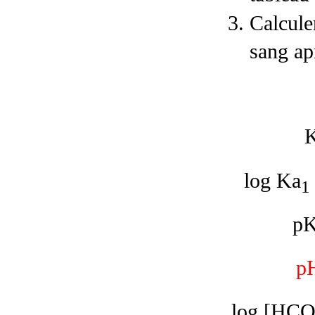
Calcule
sang apr
log Ka
1
p
p
log [HC