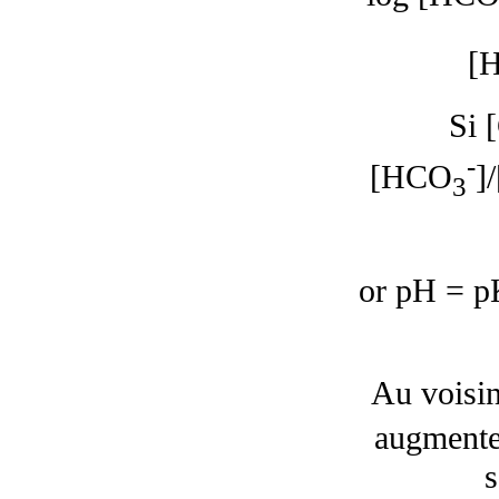
[
Si 
-
[HCO
]
3
or pH =
p
Au voisin
augmente 
s