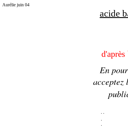
Aurélie juin 04
acide b
d'après
En pours
acceptez l
publi
.
.
.
.