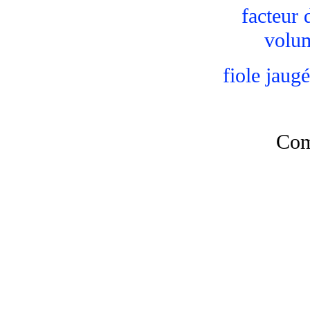
facteur 
volum
fiole jaug
Comp