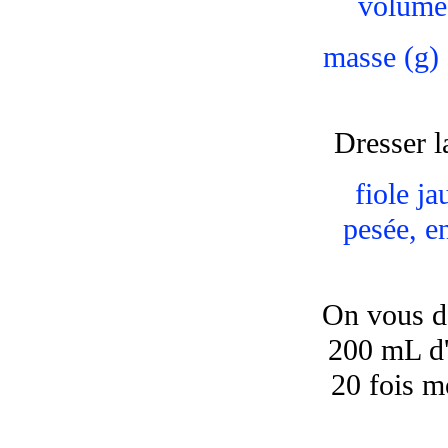
volume 
masse (g) 
Dresser l
fiole j
pesée, en
On vous de
200 mL d'
20 fois m