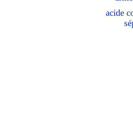
acide c
sé