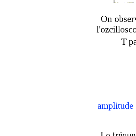
On observ
l'ozcillos
T pa
amplitude
Le fréque