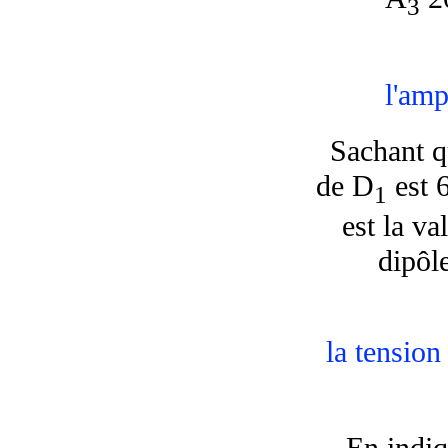
3
l'am
Sachant q
de D
est 6
1
est la va
dipôl
la tension
En indiqu