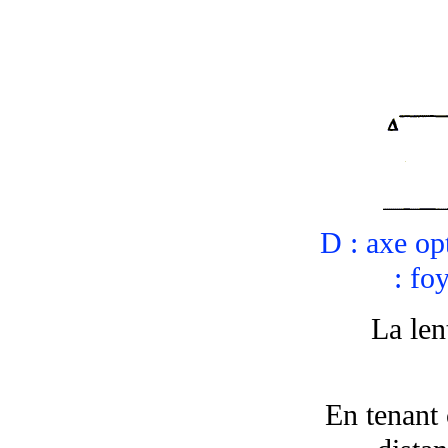
D
: axe opt
: fo
La len
En tenant 