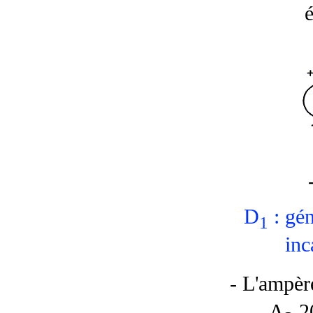
D
: gén
1
inc
- L'ampèr
A
20