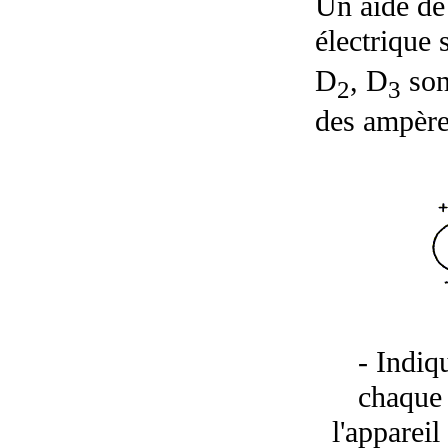
Un aide de 
électrique 
D
, D
sont
2
3
des ampère
- Indiq
chaque 
l'apparei