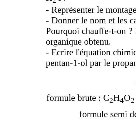
2
- Représenter le montage 
- Donner le nom et les ca
Pourquoi chauffe-t-on 
organique obtenu.
- Ecrire l'équation chimi
pentan-1-ol par le propa
formule brute : C
H
O
2
4
2
formule semi d