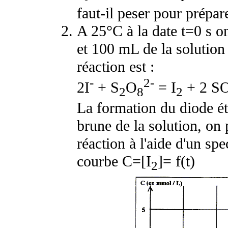
faut-il peser pour prépa
A 25°C à la date t=0 s o
et 100 mL de la solution 
réaction est :
-
2-
2I
+ S
O
= I
+ 2 S
2
8
2
La formation du diode ét
brune de la solution, on 
réaction à l'aide d'un sp
courbe C=[I
]= f(t)
2