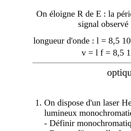
On éloigne R de E : la péri
signal observé 
longueur d'onde :
l
= 8,5 10
v =
l
f = 8,5 
optiq
On dispose d'un laser He-
lumineux monochromati
- Définir monochromatiq