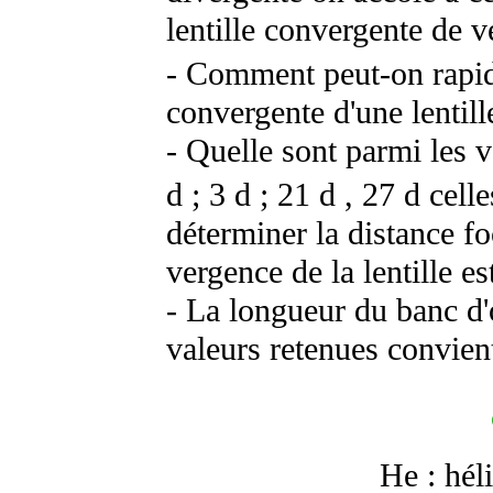
lentille convergente de 
- Comment peut-on rapide
convergente d'une lentill
- Quelle sont parmi les 
d
; 3
d
; 21
d
, 27
d
celle
déterminer la distance fo
vergence de la lentille est
- La longueur du banc d'
valeurs retenues convient
He : hél