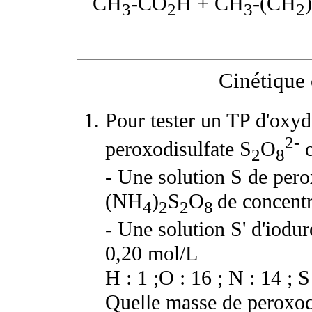
CH
-CO
H + CH
-(CH
)
3
2
3
2
Cinétique
Pour tester un TP d'oxyd
2-
peroxodisulfate S
O
o
2
8
- Une solution S de per
(NH
)
S
O
de concent
4
2
2
8
- Une solution S' d'iodu
0,20 mol/L
H : 1 ;O : 16 ; N : 14 ; S
Quelle masse de peroxo