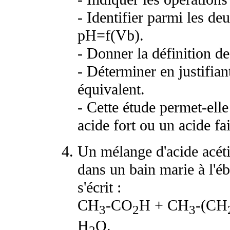
- Identifier parmi les de
pH=f(Vb).
- Donner la définition de
- Déterminer en justifia
équivalent.
- Cette étude permet-elle 
acide fort ou un acide fai
Un mélange d'acide acéti
dans un bain marie à l'éb
s'écrit :
CH
-CO
H + CH
-(CH
3
2
3
H
O.