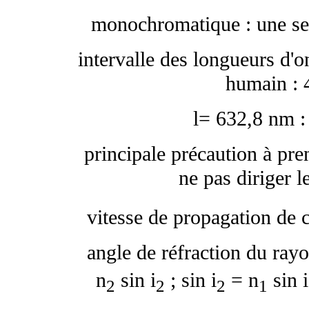
monochromatique : une seu
intervalle des longueurs d'on
humain : 
l
= 632,8 nm :
principale précaution à prend
ne pas diriger l
vitesse de propagation de c
angle de réfraction du rayo
n
sin i
; sin i
= n
sin i
2
2
2
1