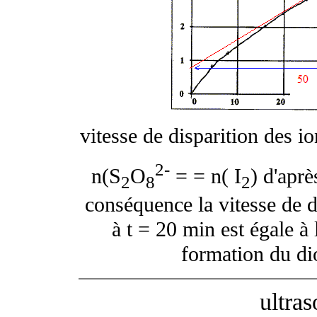
vitesse de disparition des i
2-
n(S
O
= = n( I
) d'aprè
2
8
2
conséquence la vitesse de d
à t = 20 min est égale à
formation du dio
ultra