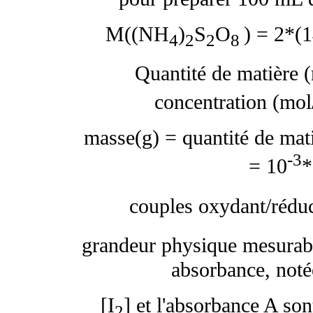
M((NH
)
S
O
) = 2*(
4
2
2
8
Quantité de matière (
concentration (mol
masse(g) = quantité de mat
-3
= 10
*
couples oxydant/réduc
grandeur physique mesurable
absorbance, noté
[I
] et l'absorbance A so
2