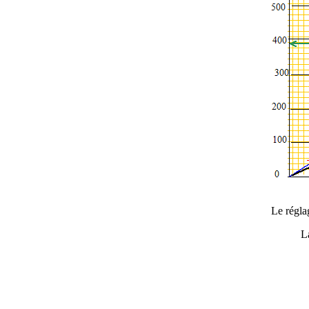
Le réglag
La