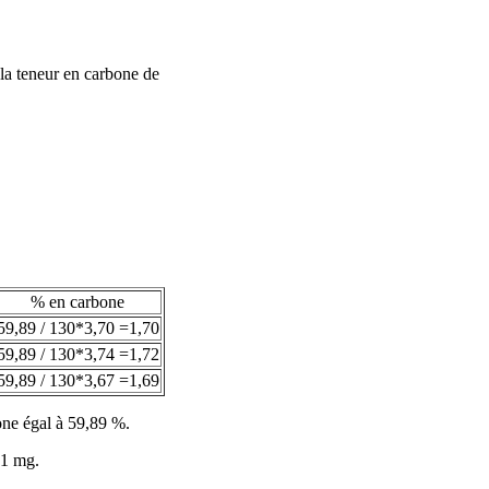
 la teneur en carbone de
% en carbone
59,89 / 130
*3,70 =1,70
59,89 / 130
*3,74 =1,72
59,89 / 130
*3,67 =1,69
one égal à 59,89 %.
 1 mg.