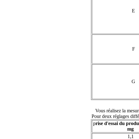
E
F
G
Vous réalisez la mesur
Pour deux réglages diffé
p
rise d'essai du produ
mg
1,1