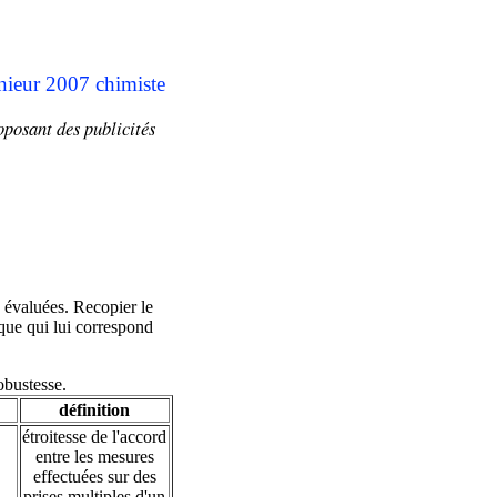
énieur 2007 chimiste
oposant
des publicités
e évaluées. Recopier le
tique qui lui correspond
robustesse.
définition
étroitesse de l'accord
entre les mesures
effectuées sur des
prises multiples d'un