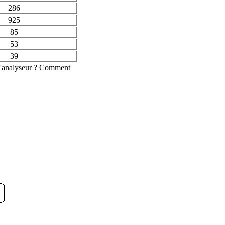
286
925
85
53
39
e l'analyseur ? Comment