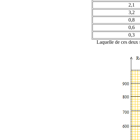
2,1
3,2
0,8
0,6
0,3
Laquelle de ces deux s