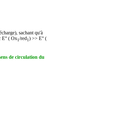
charge), sachant qu'à
 E° ( Ox
/red
) >> E° (
1
1
 sens de circulation du