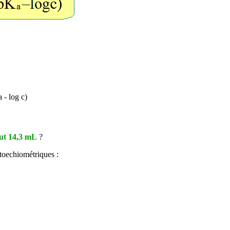
 - log c)
aut 14,3 mL
?
stoechiométriques :