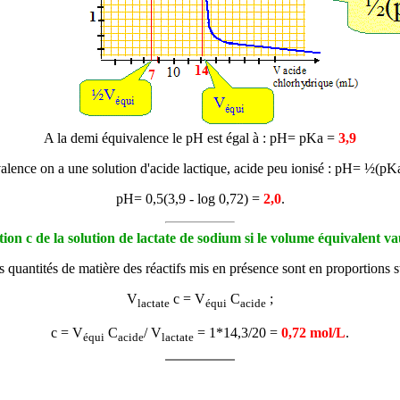
A la demi équivalence le pH est égal à : pH= pKa =
3,9
valence on a une solution d'acide lactique, acide peu ionisé : pH= ½(pKa
pH= 0,5(3,9 - log 0,72) =
2,0
.
ion c de la solution de lactate de sodium si le volume équivalent v
s quantités de matière des réactifs mis en présence sont en proportions 
V
c = V
C
;
lactate
équi
acide
c = V
C
/ V
= 1*14,3/20 =
0,72 mol/L
.
équi
acide
lactate