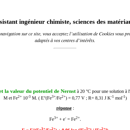
sistant ingénieur chimiste, sciences des matéria
navigation sur ce site, vous acceptez l’utilisation de
Cookies
vous pr
adaptés à vos centres d’intérêts.
et la valeur du potentiel de Nernst
à 20 °C pour une solution à l
2+
-3
3+
2+
-1
-1
M et Fe
10
M. ( E°(Fe
/Fe
) = 0,77 V ; R= 8,31 J K
mol
)
réponse
:
3+
-
2+
Fe
+ e
= Fe
.
3+
2+
3+
2+