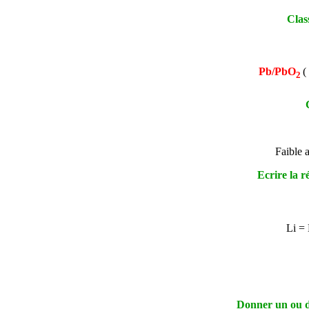
Clas
Pb/PbO
(
2
Faible 
Ecrire la r
Li = 
Donner un ou des