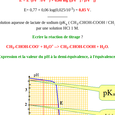
E = E°(Fe
/Fe
) + 0,06 log ([Fe
] / [Fe
])
-3
E= 0,77 + 0,06 log(0,025/10
) =
0,85 V
.
lution aqueuse de lactate de sodium (pK
( CH
-CHOH-COOH / CH
a
3
par une solution HCl 1 M.
Ecrire la réaction de titrage
?
-
+
CH
-CHOH-COO
+ H
O
--> CH
-CHOH-COOH + H
O
.
3
3
3
2
xpression et la valeur du pH à la demi-équivalence, à l'équivalenc