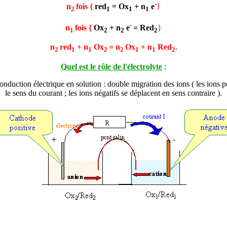
-
n
fois {
red
=
Ox
+ n
e
}
2
1
1
1
-
n
fois {
Ox
+ n
e
=
Red
}
1
2
2
2
n
red
+ n
Ox
= n
Ox
+ n
Red
.
2
1
1
2
2
1
1
2
Quel est le rôle de l'électrolyte
:
conduction électrique en solution : double migration des ions ( les ions p
le sens du courant ; les ions négatifs se déplacent en sens contraire ).