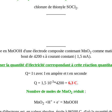
chlorure de thionyle SOCl
.
2
tive en MnOOH d'une électrode composite contenant MnO
comme matièr
2
bout de 4200 s à courant constant ( 1,5 mA).
er la quantité d'électricité correspondant à cette réaction quantita
Q= I t avec I en ampère et t en seconde
-3
Q = 1,5 10
*4200 =
6,3 C
.
Nombre de moles de MnO
réduit
:
2
+
-
MnO
+H
+ e
= MnOOH
2
d'électrons est, en valeur absolue, égale à 96500 C, d'où la quantité de