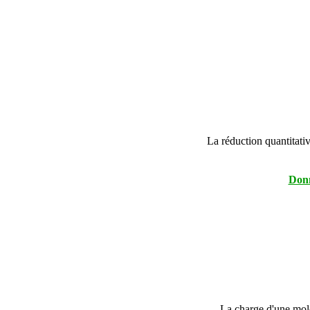
La réduction quantita
Donn
La charge d'une mole 