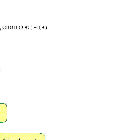
-
-CHOH-COO
) = 3,9 )
3
e
: