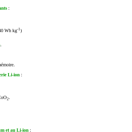
ants
:
-1
40 Wh kg
)
m
.
mémoire.
erie Li-ion
:
iCoO
.
2
ium et au Li-ion
: