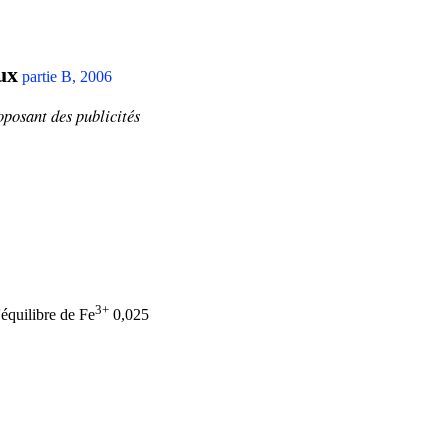
ux
partie B, 2006
oposant
des publicités
3+
'équilibre de Fe
0,025