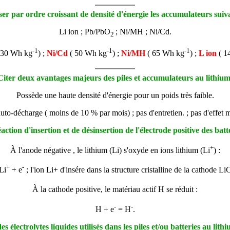
ser par ordre croissant de densité d'énergie les accumulateurs suiv
Li ion ; Pb/PbO
; Ni/MH ; Ni/Cd.
2
-1
-1
-1
 30 Wh kg
) ;
Ni/Cd
( 50 Wh kg
) ;
Ni/MH
( 65 Wh kg
) ;
L ion
( 1
Citer deux avantages majeurs des piles et accumulateurs au lithiu
Possède une haute densité d'énergie pour un poids très faible.
auto-décharge ( moins de 10 % par mois) ; pas d'entretien. ; pas d'effet 
éaction d'insertion et de désinsertion de l'électrode positive des batt
+
À l'anode négative , le lithium (Li) s'oxyde en ions lithium (Li
) :
+
-
Li
+ e
; l'ion Li+ d'insére dans la structure cristalline de la cathode L
À la cathode positive, le matériau actif H se réduit :
-
-
H + e
= H
.
 électrolytes liquides utilisés dans les piles et/ou batteries au lith