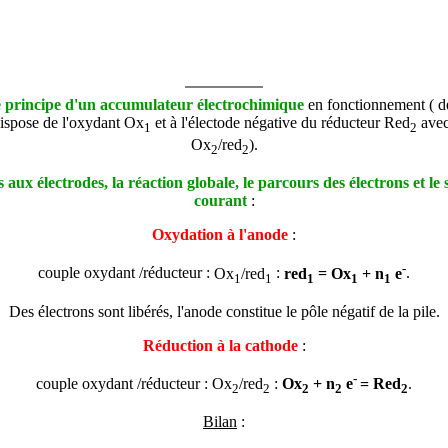
 principe d'un accumulateur électrochimique
en fonctionnement ( dé
 dispose de l'oxydant Ox
et à l'électode négative du réducteur Red
avec
1
2
Ox
/red
).
2
2
 aux électrodes, la réaction globale, le parcours des électrons et le
courant
:
Oxydation à l'anode
:
-
couple oxydant /réducteur :
Ox
/red
:
red
=
Ox
+ n
e
.
1
1
1
1
1
Des électrons sont libérés, l'anode constitue le pôle négatif de la pile.
Réduction à la cathode
:
-
couple oxydant /réducteur :
Ox
/red
:
Ox
+ n
e
=
Red
.
2
2
2
2
2
Bilan
: