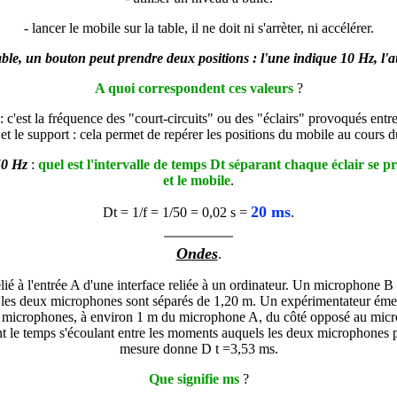
- lancer le mobile sur la table, il ne doit ni s'arrèter, ni accélérer.
able, un bouton peut prendre deux positions : l'une indique 10 Hz, l'
A quoi correspondent ces valeurs
?
 : c'est la fréquence des "court-circuits" ou des "éclairs" provoqués entre
et le support : cela permet de repérer les positions du mobile au cours 
50 Hz
:
quel est l'intervalle de temps
D
t séparant chaque éclair se pr
et le mobile
.
20 ms
D
t = 1/f = 1/50 = 0,02 s =
.
Ondes
.
é à l'entrée A d'une interface reliée à un ordinateur. Un microphone B e
 les deux microphones sont séparés de 1,20 m. Un expérimentateur émet
 microphones, à environ 1 m du microphone A, du côté opposé au micr
le temps s'écoulant entre les moments auquels les deux microphones pe
mesure donne
D
t =3,53 ms.
Que signifie ms
?