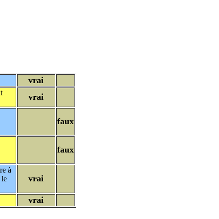
vrai
t
vrai
faux
faux
re à
vrai
 le
vrai