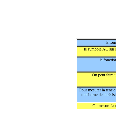
la fon
le symbole AC sur l
la foncti
On peut faire 
Pour mesurer la tensio
une borne de la résist
On mesure la r