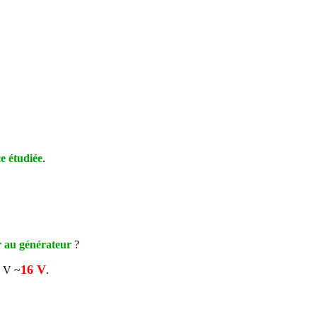
ce étudiée
.
r au générateur
?
16 V
 V ~
.