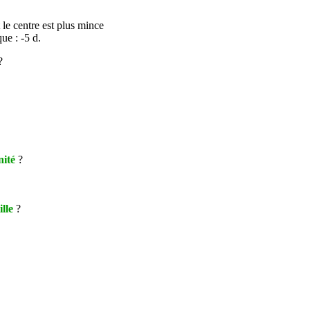
 le centre est plus mince
que : -5
d
.
?
nité
?
ille
?