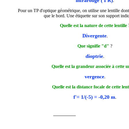
infrarouge ( I R)
.
Pour un TP d'optique géométrique, on utilise une lentille dont
que le bord. Une étiquette sur son support indi
Quelle est la nature de cette lentille
Divergente
.
Que signifie "
d
"
?
dioptrie
.
Quelle est la grandeur associée à cette u
vergence
.
Quelle est la distance focale de cette lent
f'= 1/(-5) = -0,20 m
.