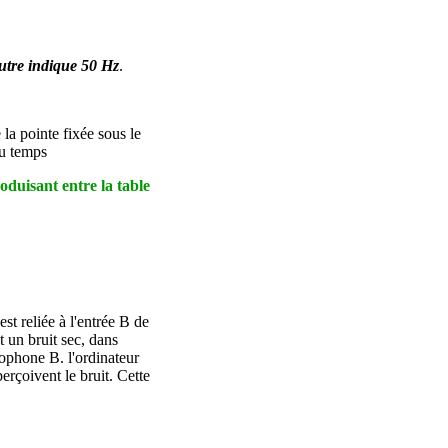
autre indique 50 Hz
.
 la pointe fixée sous le
du temps
oduisant entre la table
st reliée à l'entrée B de
 un bruit sec, dans
ophone B. l'ordinateur
rçoivent le bruit. Cette