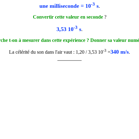
-3
une milliseconde = 10
s
.
Convertir cette valeur en seconde
?
-3
3,53 10
s
.
rche t-on à mesurer dans cette expérience ? Donner sa valeur numé
-3
340 m/s
La célérité du son dans l'air vaut : 1,20 / 3,53 10
=
.