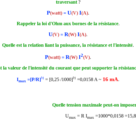
traversant
?
P
U
I
(watt)
=
(V)
(A)
.
Rappeler la loi d'Ohm aux bornes de la résistance
.
U
R
I
(V)
=
(
W
)
(A)
.
Quelle est la relation liant la puissance, la résistance et l'intensité
.
2
P
R
I
(watt)
=
(
W
)
(V)
.
t la valeur de l'intensité du courant que peut supporter la résistan
½
½
16 mA
I
=[P/R]
= [0,25 /1000]
=0,0158 A ~
.
max
Quelle tension maximale peut-on impose
U
= R I
=1000*0,0158 =15,8
max
max