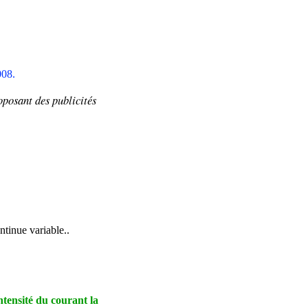
008.
oposant
des publicités
ntinue variable..
intensité du courant la