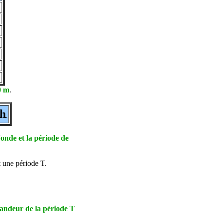
0 m
.
h
.
'onde et la période de
t une période T.
grandeur de la période T