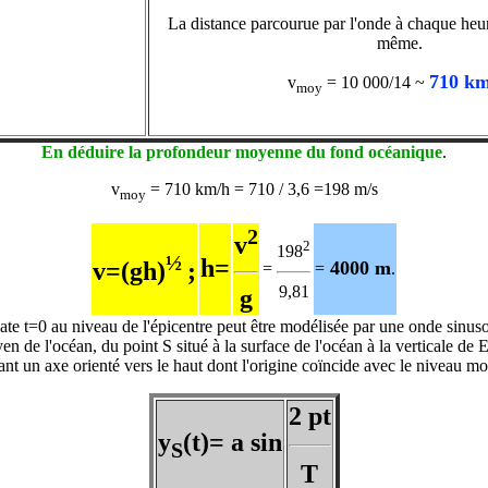
La distance parcourue par l'onde à chaque heur
même.
710 km
v
= 10 000/14 ~
moy
En déduire la profondeur moyenne du fond océanique
.
v
= 710 km/h = 710 / 3,6 =198 m/s
moy
2
v
2
198
½
h=
v=(gh)
;
4000 m
=
=
.
9,81
g
ate t=0 au niveau de l'épicentre peut être modélisée par une onde sinuso
 de l'océan, du point S situé à la surface de l'océan à la verticale de E
ant un axe orienté vers le haut dont l'origine coïncide avec le niveau m
2
p
t
y
(t)= a sin
S
T