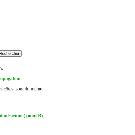
n.
propagation
.
es côtes, sont du même
donésienne ( point B)