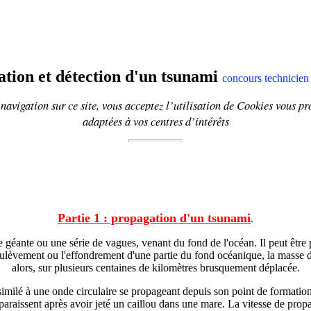
tion et détection d'un tsunami
concours technicie
navigation sur ce site, vous acceptez l’utilisation de
Cookies
vous pr
adaptées à vos centres d’intérêts
Partie 1 : propagation d'un tsunami
.
géante ou une série de vagues, venant du fond de l'océan. Il peut être
oulèvement ou l'effondrement d'une partie du fond océanique, la masse d'
alors, sur plusieurs centaines de kilomètres brusquement déplacée.
similé à une onde circulaire se propageant depuis son point de formati
paraissent après avoir jeté un caillou dans une mare. La vitesse de prop