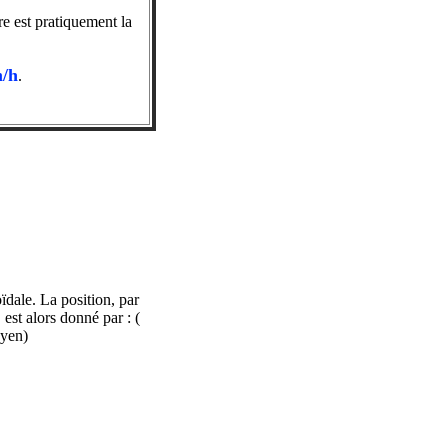
e est pratiquement la
/h
.
ïdale. La position, par
 est alors donné par : (
oyen)