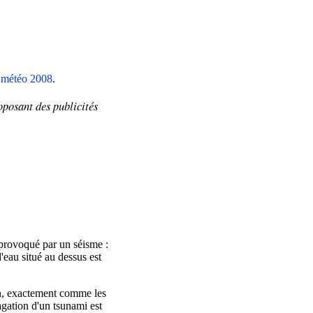
n météo 2008
.
oposant
des publicités
 provoqué par un séisme :
eau situé au dessus est
on, exactement comme les
agation d'un tsunami est