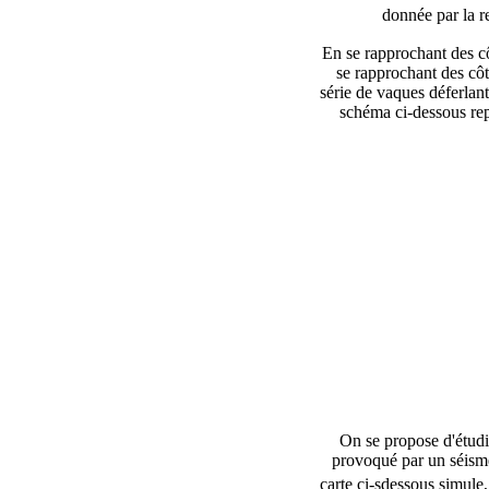
donnée par la r
En se rapprochant des cô
se rapprochant des côt
série de vaques déferlan
schéma ci-dessous rep
On se propose d'étudi
provoqué par un séisme
carte ci-sdessous simule,