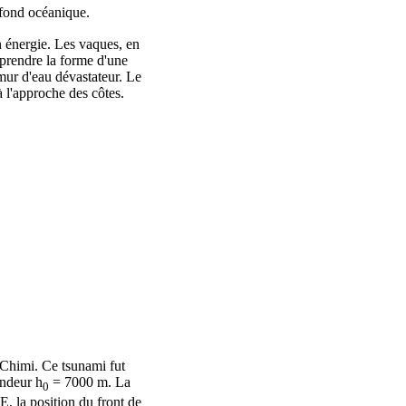
 fond océanique.
n énergie. Les vaques, en
 prendre la forme d'une
mur d'eau dévastateur. Le
 l'approche des côtes.
 Chimi. Ce tsunami fut
ondeur h
= 7000 m. La
0
E, la position du front de