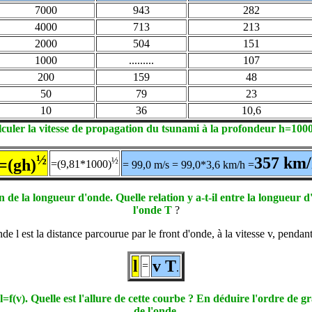
7000
943
282
4000
713
213
2000
504
151
1000
.........
107
200
159
48
50
79
23
10
36
10,6
culer la vitesse de propagation du tsunami à la profondeur h=100
½
357 km/
½
=(gh)
=(9,81*1000)
= 99,0 m/s = 99,0*3,6 km/h =
n de la longueur d'onde. Quelle relation y a-t-il entre la longueur d
l'onde T
?
onde
l
est la distance parcourue par le front d'onde, à la vitesse v, pendan
l
v T
=
.
l
=f(v). Quelle est l'allure de cette courbe ? En déduire l'ordre de 
de l'onde
.