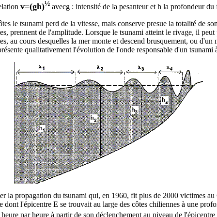
½
v=(gh)
elation
avecg : intensité de la pesanteur et h la profondeur du
tes le tsunami perd de la vitesse, mais conserve presue la totalité de so
es, prennent de l'amplitude. Lorsque le tsunami atteint le rivage, il peut
tes, au cours desquelles la mer monte et descend brusquement, ou d'un 
résente qualitativement l'évolution de l'onde responsable d'un tsunami à
er la propagation du tsunami qui, en 1960, fit plus de 2000 victimes au
 dont l'épicentre E se trouvait au large des côtes chiliennes à une prof
 heure par heure à partir de son déclenchement au niveau de l'épicentre 