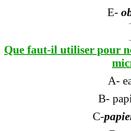
E-
ob
Que faut-il utiliser pour n
mic
A- e
B- pap
C-
papie