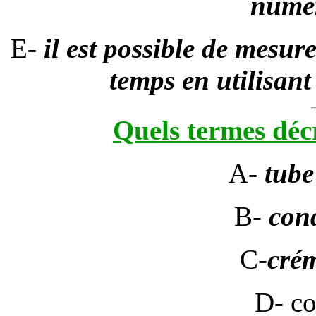
numé
E-
il est possible de mesu
temps en utilisant
Quels termes déc
A-
tube
B-
con
C-
cré
D- co