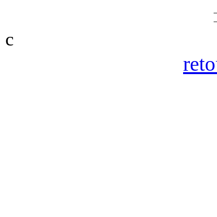
c
reto