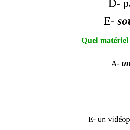
D- pa
E-
so
Quel matériel
A-
un
E- un vidéop