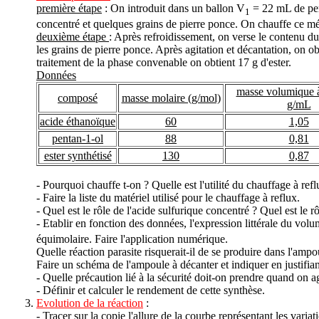
première étape
: On introduit dans un ballon V
= 22 mL de pen
1
concentré et quelques grains de pierre ponce. On chauffe ce m
deuxième étape
: Après refroidissement, on verse le contenu d
les grains de pierre ponce. Après agitation et décantation, on o
traitement de la phase convenable on obtient 17 g d'ester.
Données
masse volumique 
composé
masse molaire (g/mol)
g/mL
acide éthanoïque
60
1,05
pentan-1-ol
88
0,81
ester synthétisé
130
0,87
- Pourquoi chauffe t-on ? Quelle est l'utilité du chauffage à refl
- Faire la liste du matériel utilisé pour le chauffage à reflux.
- Quel est le rôle de l'acide sulfurique concentré ? Quel est le r
- Etablir en fonction des données, l'expression littérale du vol
équimolaire. Faire l'application numérique.
Quelle réaction parasite risquerait-il de se produire dans l'ampou
Faire un schéma de l'ampoule à décanter et indiquer en justifian
- Quelle précaution lié à la sécurité doit-on prendre quand on a
- Définir et calculer le rendement de cette synthèse.
Evolution de la réaction
:
- Tracer sur la copie l'allure de la courbe représentant les varia