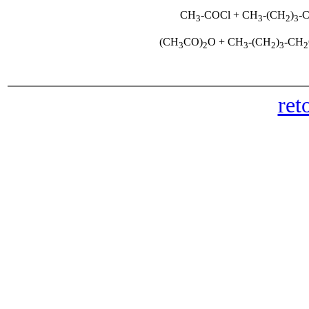
CH
-COCl + CH
-(CH
)
-
3
3
2
3
(CH
CO)
O + CH
-(CH
)
-CH
3
2
3
2
3
2
ret