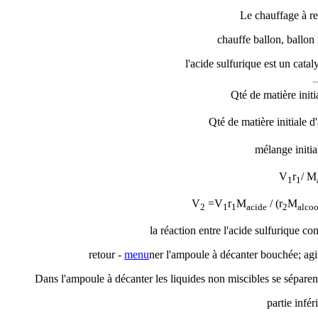
Le chauffage à ref
chauffe ballon, ballon 
l'acide sulfurique est un cataly
Qté de matière initi
Qté de matière initiale d
mélange initia
V
r
/ M
1
1
V
=V
r
M
/ (
r
M
2
1
1
acide
2
alcoo
la réaction entre l'acide sulfurique co
retour -
menu
ner l'ampoule à décanter bouchée; agit
Dans l'ampoule à décanter les liquides non miscibles se séparent 
partie infér