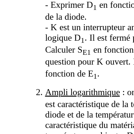
- Exprimer D
en foncti
1
de la diode.
- K est un interrupteur 
logique D
. Il est fermé
1
Calculer S
en fonction
E1
question pour K ouvert. 
fonction de E
.
1
Ampli logarithmique
: o
est caractéristique de la
diode et de la températu
caractéristique du matér