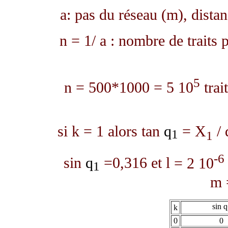
a: pas du réseau (m), distan
n = 1/ a : nombre de traits 
5
n = 500*1000 = 5 10
trai
si k = 1 alors tan
q
= X
/ 
1
1
-6
sin
q
=0,316 et
l
= 2 10
1
m
sin
q
k
0
0