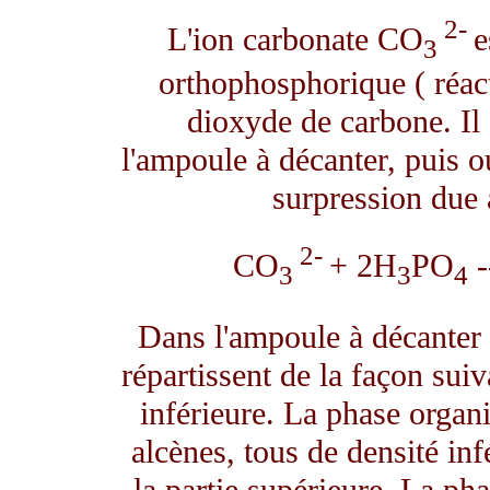
2-
L'ion carbonate CO
e
3
orthophosphorique ( réact
dioxyde de carbone. Il 
l'ampoule à décanter, puis o
surpression due
2-
CO
+ 2H
PO
-
3
3
4
Dans l'ampoule à décanter 
répartissent de la façon suiv
inférieure. La phase organi
alcènes, tous de densité inf