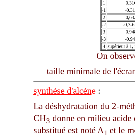
1
0,31
-1
-0,3
2
0,63
-2
-0,3-
3
0,94
-3
-0,9
4
supérieur à 1,
On observe
taille minimale de l'écr
synthèse d'alcèn
e
:
La déshydratation du 2-mét
CH
donne en milieu acide d
3
substitué est noté A
et le m
1