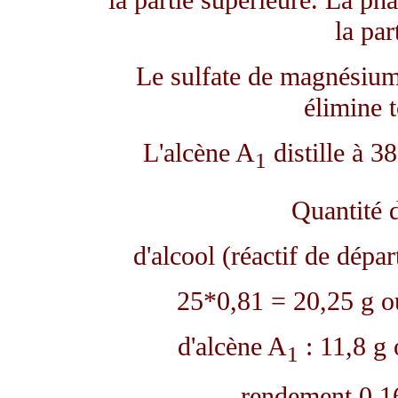
la partie supérieure. La ph
la par
Le sulfate de magnésium 
élimine t
L'alcène A
distille à 3
1
Quantité d
d'alcool (réactif de dépa
25*0,81 = 20,25 g o
d'alcène A
: 11,8 g 
1
rendement 0,1