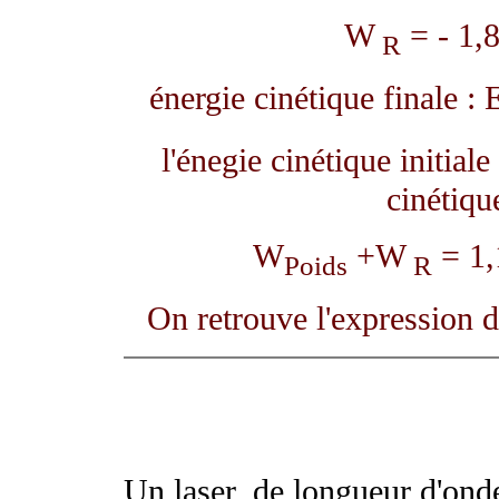
W
= - 1,
R
énergie cinétique finale : 
l'énegie cinétique initiale
cinétiqu
W
+W
= 1,
Poids
R
On retrouve l'expression d
Un laser, de longueur d'on