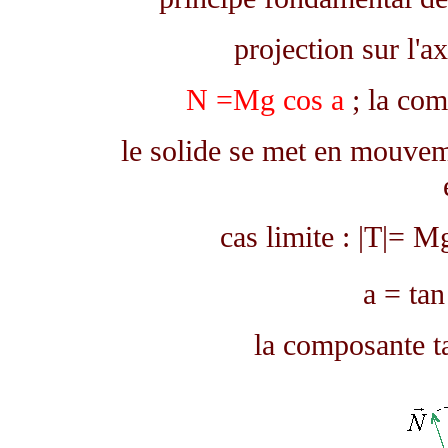
projection sur l'
N =Mg cos
a
; la com
le solide se met en mouve
cas limite : |T|= 
a
= ta
la composante ta