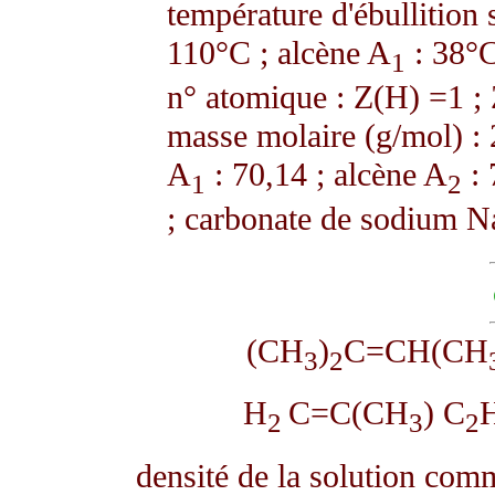
température d'ébullition 
110°C ; alcène A
: 38°C
1
n° atomique : Z(H) =1 ; 
masse molaire (g/mol) : 
A
: 70,14 ; alcène A
: 
1
2
; carbonate de sodium N
(CH
)
C=CH(CH
3
2
H
C=C(CH
) C
2
3
2
densité de la solution comm