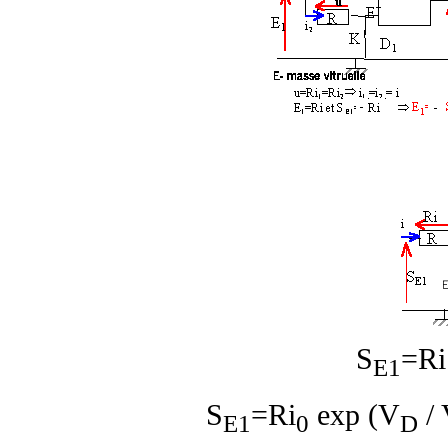
S
=Ri
E1
S
=Ri
exp (V
/ 
E1
0
D