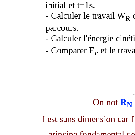
initial et t=1s.
- Calculer le travail W
d
R
parcours.
- Calculer l'énergie ciné
- Comparer E
et le tra
c
On not
R
N
f est sans dimension car f
principe fondamental de