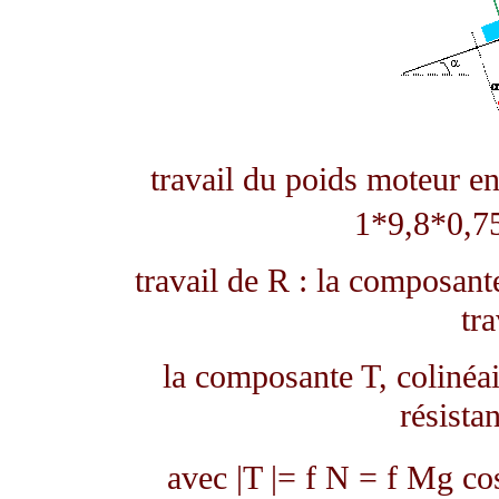
travail du poids moteur e
1*9,8*0,7
travail de R : la composant
tra
la composante T, colinéair
résista
avec |T |= f N = f Mg c