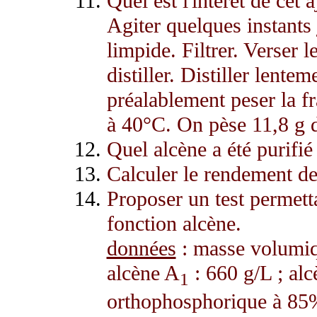
Quel est l'intérêt de cet a
Agiter quelques instants 
limpide. Filtrer. Verser l
distiller. Distiller lente
préalablement peser la f
à 40°C. On pèse 11,8 g d
Quel alcène a été purifié p
Calculer le rendement de
Proposer un test permett
fonction alcène.
données
: masse volumiqu
alcène A
: 660 g/L ; al
1
orthophosphorique à 85%