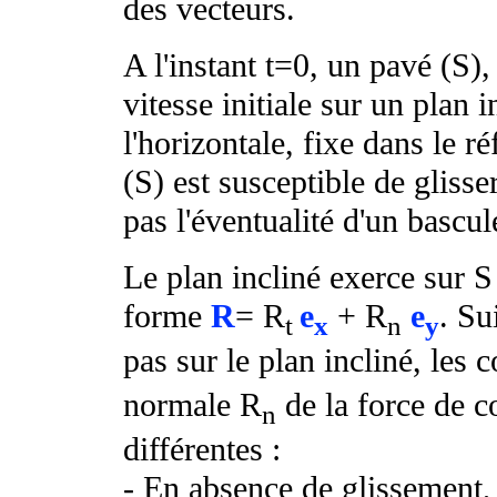
des vecteurs.
A l'instant t=0, un pavé (S
vitesse initiale sur un plan 
l'horizontale, fixe dans le ré
(S) est susceptible de glisse
pas l'éventualité d'un bascu
Le plan incliné exerce sur 
forme
R
= R
e
+ R
e
. Su
t
x
n
y
pas sur le plan incliné, les
normale R
de la force de c
n
différentes :
- En absence de glissement, 