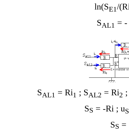
ln(S
/(R
E1
S
= -
AL1
S
= Ri
; S
= Ri
;
AL1
1
AL2
2
S
= -Ri ; u
S
S
S
= 
S