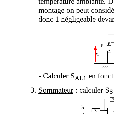
température ambiante. Da
montage on peut considé
donc 1 négligeable devant
- Calculer S
en fonct
AL1
Sommateur
: calculer S
S