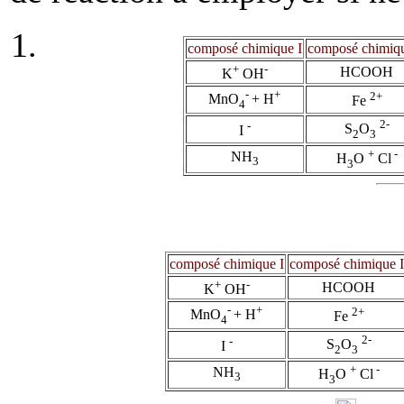
composé chimique I
composé chimiqu
+
-
HCOOH
K
OH
-
+
2+
MnO
+ H
Fe
4
2-
-
S
O
I
2
3
+
-
NH
H
O
Cl
3
3
composé chimique I
composé chimique I
+
-
HCOOH
K
OH
-
+
2+
MnO
+ H
Fe
4
2-
-
S
O
I
2
3
+
-
NH
H
O
Cl
3
3