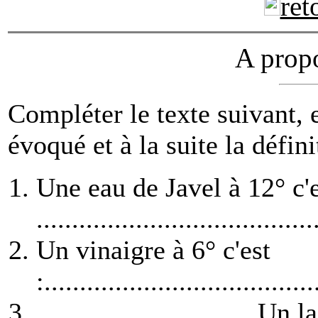
ret
A prop
Compléter le texte suivant, 
évoqué et à la suite la défin
Une eau de Javel à 12° c'e
.......................................
Un vinaigre à 6° c'est
:......................................
Un lai