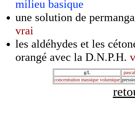
milieu basique
une solution de permangan
vrai
les aldéhydes et les céto
orangé avec la D.N.P.H.
v
g/L
pasca
concentration massique volumique
pressi
reto