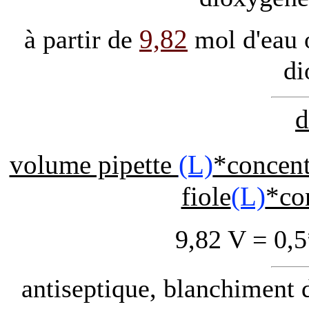
9,82
à partir de
mol d'eau 
di
d
volume pipette
(L)
*concent
fiole
(L)
*con
9,82 V = 0,
antiseptique, blanchiment d