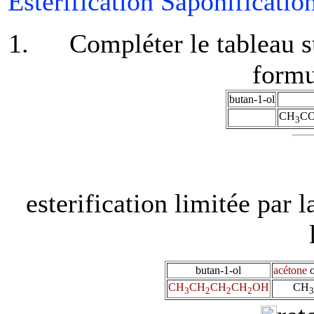
Estérification Saponificati
Compléter le tableau s
form
butan-1-ol
CH
C
3
esterification limitée par l
butan-1-ol
acétone
CH
CH
CH
CH
OH
CH
3
2
2
2
3