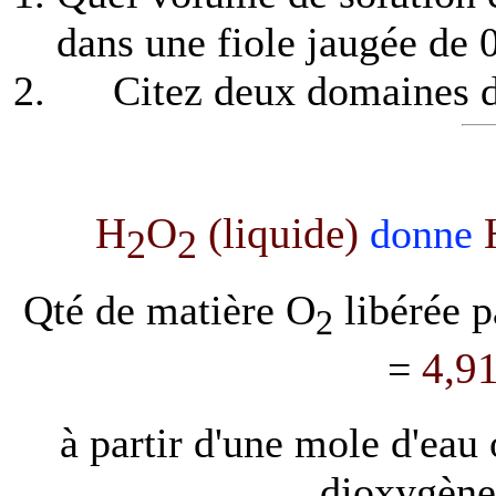
dans une fiole jaugée de 
Citez deux domaines d'
H
O
(liquide)
donne
2
2
Qté de matière O
libérée p
2
4,9
=
à partir d'une mole d'eau
dioxygèn