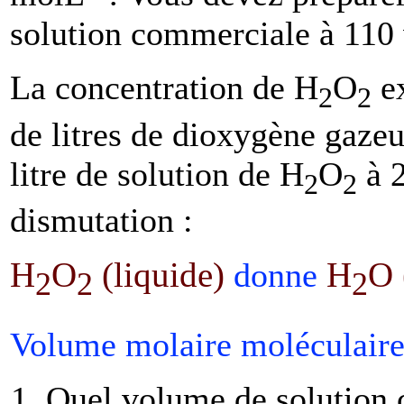
solution commerciale à 110
La concentration de H
O
ex
2
2
de litres de dioxygène gaze
litre de solution de H
O
à 2
2
2
dismutation :
H
O
(liquide)
H
O 
donne
2
2
2
Volume molaire moléculaire
Quel volume de solution c