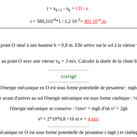
i = x
- x
=
l
D / a
.
k+1
k
-9
-3
-6
i = 589,310
*1 / 1,2 10
=
491 10
m
.
oint O situé à une hauteur h = 0,8 m. Elle arrive sur le sol à la vitesse 
e au point O avec une vitesse v
= 3 m/s. Calculer la durée de la chute li
0
corrigé
l'énergie mécanique en O est sous forme potentielle de pesanteur : mgh
te avant d'arriver au sol l'énergie mécanique est sous forme cinétique : 
l'énergie mécanique se conserve : ½mv² = mgh d'où v² = 2gh
v² = 2*10*0,8 =16 et v =
4 m/s
.
mécanique en O est sous forme potentielle de pesanteur ( mgh ) et cinét