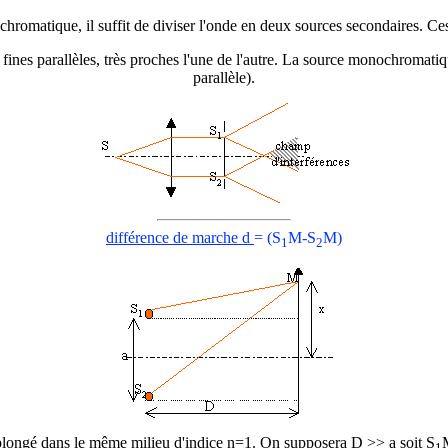
ochromatique, il suffit de diviser l'onde en deux sources secondaires. C
fines parallèles, très proches l'une de l'autre. La source monochromatiqu
parallèle).
différence de marche
d
= (S
M-S
M)
1
2
 plongé dans le même milieu d'indice n=1. On supposera D >> a soit S
1