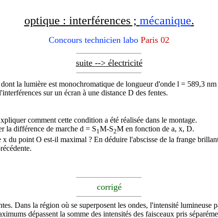
optique : interférences ;
mécanique
.
Concours technicien labo
Paris 02
suite --> électricité
m dont la lumière est monochromatique de longueur d'onde
l
= 589,3 nm e
'interférences sur un écran à une distance D des fentes.
 Expliquer comment cette condition a été réalisée dans le montage.
ner la différence de marche
d
= S
M-S
M en fonction de a, x, D.
1
2
 x du point O est-il maximal ? En déduire l'abscisse de la frange brillant
précédente.
corrigé
ntes. Dans la région où se superposent les ondes, l'intensité lumineus
ximums dépassent la somme des intensités des faisceaux pris séparéme