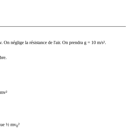
v. On néglige la résistance de l'air. On prendra g = 10 m/s².
bre.
½mv²
ique ½ mv
²
0