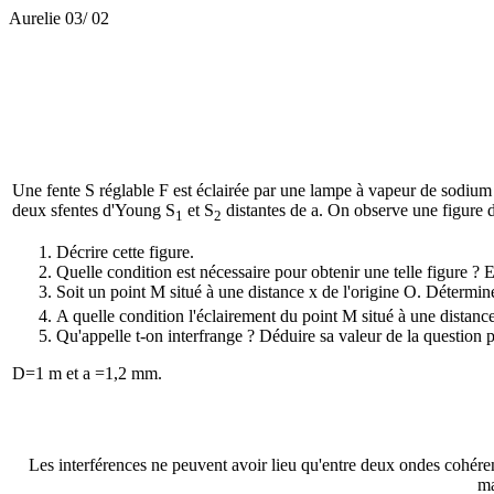
Aurelie 03/ 02
Une fente S réglable F est éclairée par une lampe à vapeur de sodiu
deux sfentes d'Young S
et S
distantes de a. On observe une figure d
1
2
Décrire cette figure.
Quelle condition est nécessaire pour obtenir une telle figure ?
Soit un point M situé à une distance x de l'origine O. Détermi
A quelle condition l'éclairement du point M situé à une distance
Qu'appelle t-on interfrange ? Déduire sa valeur de la question 
D=1 m et a =1,2 mm.
Les interférences ne peuvent avoir lieu qu'entre deux ondes cohére
ma