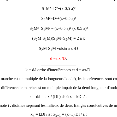
S
M²=D²+(x-0,5 a)²
1
S
M²=D²+(x+0,5 a)²
2
S
M² -S
M² = (x+0,5 a)²-(x-0,5 a)²
2
1
(S
M-S
M)(S
M+S
M) = 2 a x
2
1
1
2
S
M-S
M voisin a x /D
2
1
d
=a x /D
.
k =
d/l
ordre d'interférences et
d
= ax/D.
de marche est un multiple de la longueur d'onde), les interférences sont c
 la différence de marche est un multiple impair de la demi longueur d'onde)
k =
d/l =
a x / (D
l
) d'où x = kD
l
/ a
 noté i : distance séparant les milieux de deux franges consécutives de 
x
= kD
l
/ a ; x
= (k+1) D
l
/ a ;
k
k+1