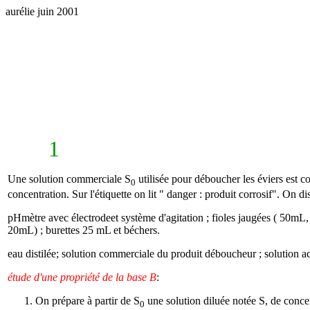
aurélie juin 2001
1
Une solution commerciale S
utilisée pour déboucher les éviers est co
0
concentration. Sur l'étiquette on lit " danger : produit corrosif". On d
pHmètre avec électrodeet système d'agitation ; fioles jaugées ( 50m
20mL) ; burettes 25 mL et béchers.
eau distilée; solution commerciale du produit déboucheur ; solution 
étude d'une propriété de la base B
:
On prépare à partir de S
une solution diluée notée S, de conc
0