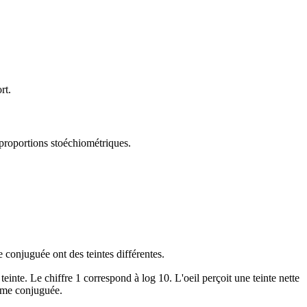
rt.
 proportions stoéchiométriques.
e conjuguée ont des teintes différentes.
einte. Le chiffre 1 correspond à log 10. L'oeil perçoit une teinte nette
orme conjuguée.