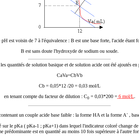
 pH est voisin de 7 à l'équivalence : B est une base forte, l'acide étant fo
B est sans doute l'hydroxyde de sodium ou soude.
les quantités de solution basique et de solution acide ont été ajoutés en
CaVa=CbVb
Cb = 0,05*12 /20 = 0,03 mol/L
en tenant compte du facteur de dilution : C
= 0,03*200 =
6 mol/L
.
0
-
contenant un couple acide base faible : la forme HA et la forme A
, bas
é sur le pKa ( pKa-1 ; pKa+1) dans lequel l'indicateur coloré change de t
me prédominante est en quantité au moins 10 fois supérieure à l'autre f