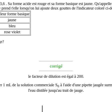
 3,6 . Sa forme acide est rouge et sa forme basique est jaune. Qu'appell
 prend t'elle lorsqu'on lui ajoute deux gouttes de l'indicateur coloré ci-d
leur forme basique
jaune
bleu
rose violet
ge?
corrigé
le facteur de dilution est égal à 200.
ver 1 mL de la solution commerciale S
à l'aide d'une pipette jaugée surm
0
l'eau distilée jusqu'au trait de jauge.