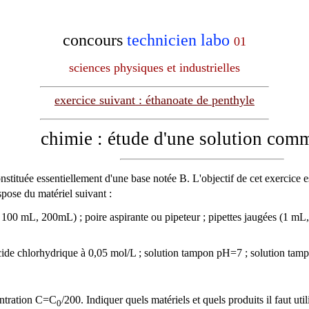
concours
technicien labo
01
sciences physiques et industrielles
exercice suivant : éthanoate de penthyle
chimie : étude d'une solution comm
nstituée essentiellement d'une base notée B. L'objectif de cet exercice est
ispose du matériel suivant :
L, 100 mL, 200mL) ; poire aspirante ou pipeteur ; pipettes jaugées (1 
acide chlorhydrique à 0,05 mol/L ; solution tampon pH=7 ; solution tamp
entration C=C
/200. Indiquer quels matériels et quels produits il faut util
0