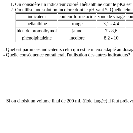
On considère un indicateur coloré l'hélianthine dont le pKa est
On utilise une solution incolore dont le pH vaut 5. Quelle teinte
indicateur
couleur forme acide
zone de virage
cou
hélianthine
rouge
3,1 - 4,4
bleu de bromothymol
jaune
7 - 8,6
phénolphtaléine
incolore
8,2 - 10
- Quel est parmi ces indicateurs celui qui est le mieux adapté au dosa
- Quelle conséquence entraînerait l'utilisation des autres indicateurs?
Si on choisit un volume final de 200 mL (fiole jaugée) il faut préle