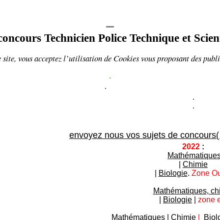
ncours Technicien Police Technique et Scien
 site, vous acceptez l’utilisation de
Cookies
vous proposant
des publi
.
.
.
.
envoyez nous vos sujets de concours( c
2022
:
Mathématique
|
Chimie
|
Biologie
.
Zone Ou
Mathématiques, ch
|
Biologie
|
zone e
Mathématiques
|
Chimie
|
Biol