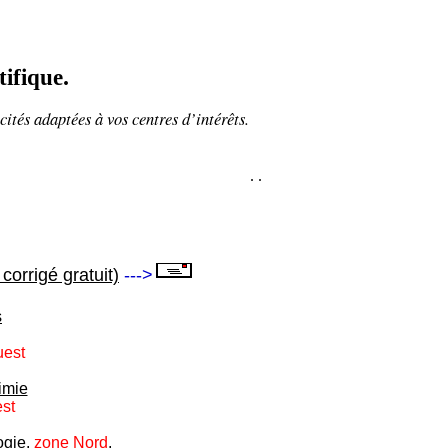
tifique
.
cités adaptées à vos centres d’intérêts.
.
.
orrigé gratuit)
--->
s
est
imie
st
ogie.
zone Nord
.