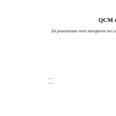
QCM co
En poursuivant votre navigation sur ce
..
..
......