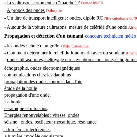
-
Les ultrasons comment ça "marche"
?
France 09/09
-
A propos des ondes
Orthoptie
-
Un titre de transport intelligent : ondes, dipôle RC
Nlle calédonie 03/
-
Autour de la voiture : ultrasons, mesure de céléridé d'une onde
Afriq
Propagation et détection d'un tsunami
concours technicien météo
-
les ondes ; chute d'un grêlon
Nlle
Calédonie
-
Comment déterminer le relief du fond marin avec un sondeur
Amériq
-
ondes ultrasonores, nettoyage par cavitation acoustique, échogram
échographie, ondes électromagnétiques
communications chez les dauphins
propagation des ondes sonores dans l'air
étude de la houle
propagation d'une onde.
La houle
céramique et ultrasons
.
Energies renouvelables : vitesse, ondes
séisme : ondes, oscilateur mécanique, résonance
la lumière : interférences
la lumière : modèle ondulatoire