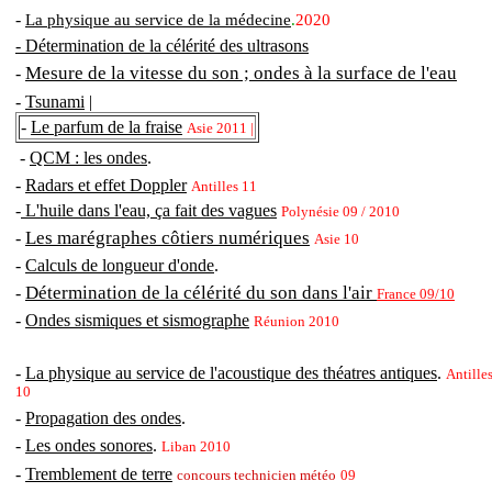
-
La physique au service de la médecine
.
2020
- Détermination de la célérité des ultrasons
Mesure de la vitesse du son ; ondes à la surface de l'eau
-
-
Tsunami
|
-
Le parfum de la fraise
Asie 2011 |
-
QCM : les ondes
.
-
Radars et effet Doppler
Antilles 11
-
L'huile dans l'eau, ça fait des vagues
Polynésie 09 /
2010
Les marégraphes côtiers numériques
-
Asie 10
-
Calculs de longueur d'onde
.
Détermination de la célérité du son dans l'air
-
France 09/10
-
Ondes sismiques et sismographe
Réunion 2010
-
La physique au service de l'acoustique des théatres antiques
.
Antille
10
-
Propagation des ondes
.
-
Les ondes sonores
.
Liban 2010
-
Tremblement de terre
concours technicien météo
09