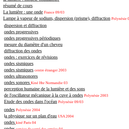
résumé de cours
La lumière : une onde
France 09/03
Lampe à vapeur de sodium, dispersion (prisme), diffraction
Polynésie 
dispersion et diffraction
ondes progressives
ondes progressives périodiques
mesure du diamètre d'un cheveu
diffraction des ondes
ondes : exercices de révisions
ondes sismiques
ondes sismiques
centre étranger 2003
ondes ultrasonores
ondes sonores
Kiné Hte Normandie 03
perception humaine de la lumière et des sons
de l'oscillateur mécanique à la cuve à ondes
Polynésie 2003
Etude des ondes dans l'océan
Polynésie 09/03
ondes
Polynésie 2004
l
a physique sur un plan d'eau
USA 2004
ondes
kiné Paris 04
ondes
service de santé des armées 04