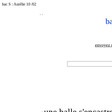
bac S : Aurélie 10 /02
.
.
b
envoyez 
une balle s'encastr