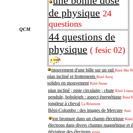
une bonne dose
de physique
24
questions
QCM
44 questions de
physique
( fesic 02)
mouvement d'une bille sur un rail
Kiné Hte 
plan incliné et frottements
Kiné Ascq
solides en mouvement
Kiné Assas
plan incliné ; piste circulaire ; chute
Kiné Limo
pendule, bobsleigh : aspect énergétique
Kiné
jongleur à cheval
La Réunion
Bépi-Colombo : des images de Mercure
Asie
ion bromure dans un champ électrique
Kiné
électrons dans divers champs magnétique et é
déviation des électrons
geipi