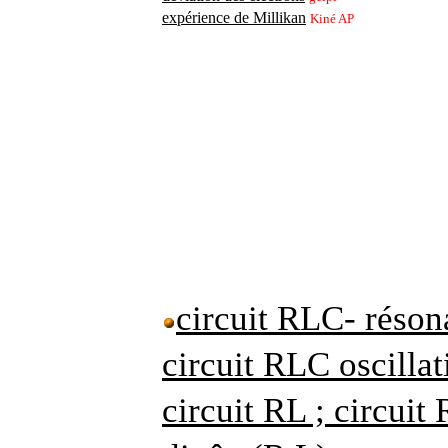
expérience de Millikan
Kiné AP
circuit RLC- réson
circuit RLC oscillat
circuit RL ; circuit