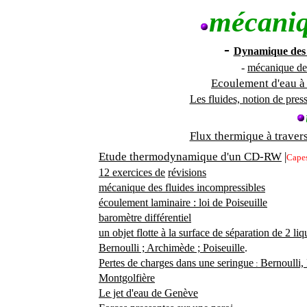
mécaniq
-
Dynamique des f
-
mécanique des 
Ecoulement d'eau à
Les fluides, notion de pre
Flux thermique à traver
Etude thermodynamique d'un CD-RW
|
Cape
12 exercices de
révisions
mécanique des fluides incompressibles
écoulement laminaire : loi de Poiseuille
baromètre différentiel
un objet flotte à la surface de séparation de 2 liq
Bernoulli ; Archimède ; Poiseuille
.
Pertes de charges dans une seringue
Bernoulli,
:
Montgolfière
Le jet d'eau de Genève