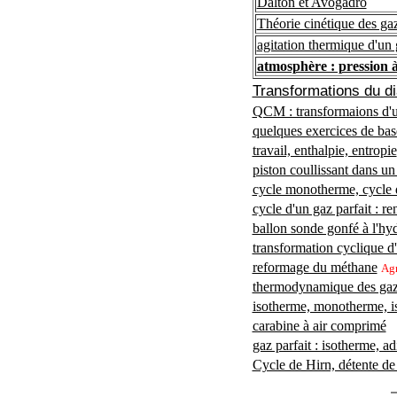
Dalton et Avogadro
Théorie cinétique des ga
agitation thermique d'un 
atmosphère : pression à 
Transformations du d
QCM : transformaions d'u
quelques exercices de bas
travail, enthalpie, entropie
piston coullissant dans u
cycle monotherme, cycle d
cycle d'un gaz parfait : r
ballon sonde gonfé à l'hy
transformation cyclique d'
reformage du méthane
Agr
thermodynamique des ga
isotherme, monotherme, i
carabine à air comprimé
gaz parfait : isotherme, ad
Cycle de Hirn, détente de