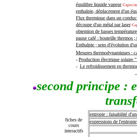
équilibre liquide vapeur
Capes in
enthalpie, déplacement d'un équ
Flux thermique dans un conducte
découpe d'un métal par laser
Ca
obtention de basses température
pause café : bouteille thermos 
Enthalpie ; sens d'évolution d'
Mesures thermodynamiques : cal
-
Production électrique solaire "
-
Le refroidissement en therm
second principe : e
trans
entropie : faisabilité d'u
fiches de
expressions de l'entropie
cours
interactifs