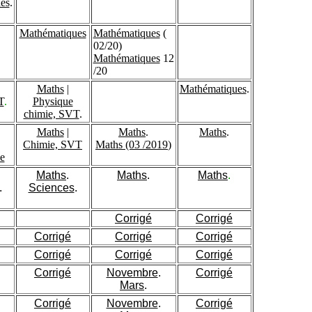
es
.
Mathématiques
Mathématiques
(
02/20)
Mathématiques
12
/20
Maths
|
Mathématiques
.
T
.
Physique
chimie, SVT
.
Maths
|
Maths
.
Maths
.
Chimie, SVT
Maths (03 /2019
)
e
Maths
.
Maths
.
Maths
.
.
Sciences
.
Corrigé
Corrigé
Corrigé
Corrigé
Corrigé
Corrigé
Corrigé
Corrigé
Corrigé
Novembre
.
Corrigé
Mars
.
Corrigé
Novembre
.
Corrigé