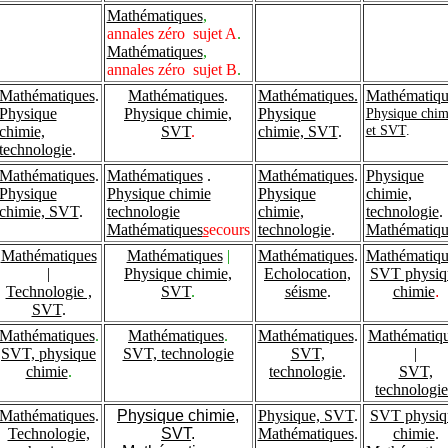
Mathématiques
,
annales zéro sujet A
.
Mathématiques
,
annales zéro sujet B
.
Mathématiques
.
Mathématiques
.
Mathématiques.
Mathématiqu
Physique
Physique chimie,
Physique
Physique chim
et SVT
.
chimie,
SVT
.
chimie, SVT
.
technologie
.
Mathématiques
.
Mathématiques
.
Mathématiques
.
Physique
Physique
Physique chimie
Physique
chimie,
chimie, SVT
.
technologie
chimie,
technologie
.
Mathématiques
s
ecours
technologie
.
Mathématiqu
Mathématiques
Mathématiques
|
Mathématiques
.
Mathématiqu
|
Physique chimie,
Echolocation,
SVT physiq
Technologie ,
SVT
.
séisme
.
chimie
.
SVT
.
Mathématiques
.
Mathématiques
.
Mathématiques
.
Mathématiq
SVT, physique
SVT, technologie
SVT,
|
chimie
.
technologie
.
SVT,
technologie
Mathématiques
.
Physique chimie,
Physique, SVT
.
SVT physiq
Technologie,
SVT
.
Mathématiques
.
chimie
.