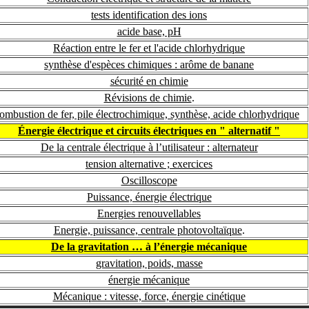
tests identification des ions
acide base, pH
Réaction entre le fer et l'acide chlorhydrique
synthèse d'espèces chimiques : arôme de banane
sécurité en chimie
Révisions de chimie
.
ombustion de fer, pile électrochimique, synthèse, acide chlorhydrique
Énergie électrique et circuits électriques en " alternatif "
De la centrale électrique à l’utilisateur : alternateur
tension alternative ; exercices
Oscilloscope
Puissance, énergie électrique
Energies renouvellables
Energie, puissance, centrale photovoltaïque
.
De la gravitation … à l’énergie mécanique
gravitation, poids, masse
énergie mécanique
Mécanique : vitesse, force, énergie cinétique