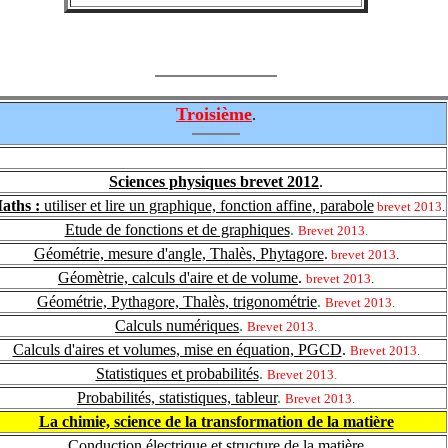
Troisième
.
Sciences physiques brevet 2012
.
aths :
utiliser et lire un graphique, fonction affine, parabole
brevet 2013
.
Etude de fonctions et de graphiques
.
Brevet 2013
.
Géométrie, mesure d'angle, Thalès, Phytagore
.
brevet 2013
.
Géomètrie, calculs d'aire et de volume
.
brevet 2013
.
Géométrie, Pythagore, Thalès, trigonométrie
.
Brevet 2013
.
Calculs numériques
.
Brevet 2013
.
Calculs d'aires et volumes, mise en équation, PGCD
.
Brevet 2013
.
Statistiques et probabilités
.
Brevet 2013
.
Probabilités, statistiques, tableur
.
Brevet 2013
.
La chimie, science de la transformation de la matière
Conduction électrique et structure de la matière