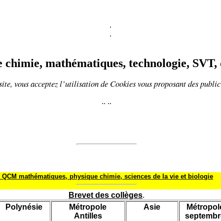
.
.
 chimie, mathématiques, technologie, SVT, 
ite, vous acceptez l’utilisation de
Cookies
vous proposant
des public
..
..
QCM mathématiques, physique chimie, sciences de la vie et biologie
Brevet des collèges
.
Polynésie
Métropole
Asie
Métropol
Antilles
septembr