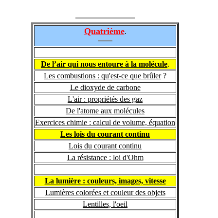
Quatrième
.
De l’air qui nous entoure à la molécule
.
Les combustions : qu'est-ce que brûler
?
Le dioxyde de carbone
L'air : propriétés des gaz
De l'atome aux molécules
Exercices chimie : calcul de volume, équation
Les lois du courant continu
Lois du courant continu
La résistance : loi d'Ohm
La lumière : couleurs, images, vitesse
Lumières colorées et couleur des objets
Lentilles, l'oeil