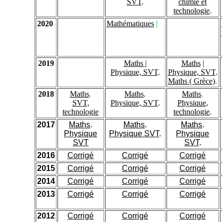
SVT
.
chimie et
technologie
.
2020
Mathématiques
|
2019
Maths
|
Maths
|
Physique, SVT
.
Physique, SVT
.
Maths ( Grèce)
.
2018
Maths
.
Maths
.
Maths
.
SVT,
Physique, SVT
.
Physique,
technologie
technologie
.
2017
Maths
.
Maths
.
Maths
.
Physique
Physique SVT
.
Physique
SVT
SVT
.
2016
Corrigé
Corrigé
Corrigé
2015
Corrigé
Corrigé
Corrigé
2014
Corrigé
Corrigé
Corrigé
2013
Corrigé
Corrigé
Corrigé
2012
Corrigé
Corrigé
Corrigé