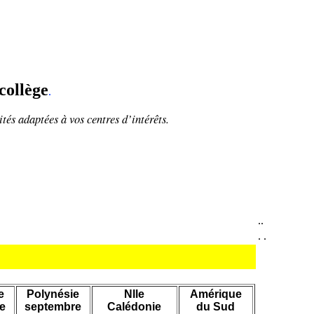
collège
.
ités adaptées à vos centres d’intérêts.
.
.
.
.
e
Polynésie
Nlle
Amérique
e
septembre
Calédonie
du Sud