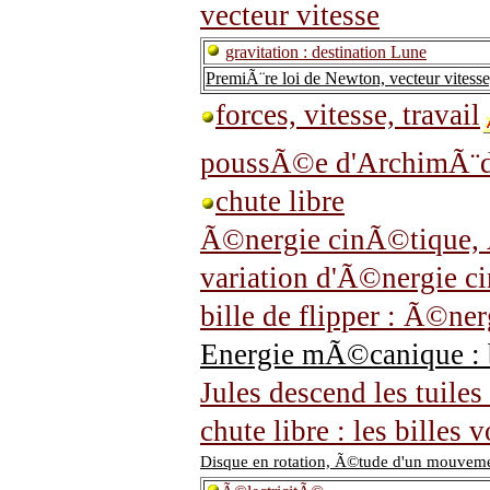
vecteur vitesse
gravitation : destination Lune
PremiÃ¨re loi de Newton, vecteur vitess
forces, vitesse, travail
poussÃ©e d'ArchimÃ¨
chute libre
Ã©nergie cinÃ©tique, 
variation d'Ã©nergie c
bille de flipper : Ã©ne
Energie mÃ©canique : b
Jules descend les tuiles 
chute libre : les billes 
Disque en rotation, Ã©tude d'un mouveme