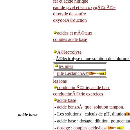
fer et acide nitrique
eau de javel et eau oxygÃ©nÃ©e
dioxyde de soufre
oxydorÃ©duction
acides et mÃ©taux
couples acide base
Ã©lectrolyse
-
Ã©lectrolyse d'une solution de chlorure
les piles
-
pile LeclanchÃ©
les ion
s
conductimÃ©trie, acide base
conductimÃ©trie exercices
acide base
-
acide benzoÃ¯que, solution tampon
.
-
Les solutions : calculs de pH, dilution
acide base
-
acide base : dosage, dilution, pourcent
-
dosage ; couples acide/base