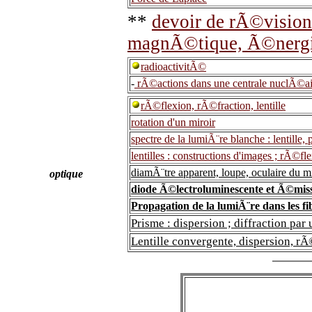
**
devoir de rÃ©vision
magnÃ©tique, Ã©nergie
radioactivitÃ©
-
rÃ©actions dans une centrale nuclÃ©ai
rÃ©flexion, rÃ©fraction, lentille
rotation d'un miroir
spectre de la lumiÃ¨re blanche : lentille, 
lentilles : constructions d'images ; rÃ©fle
diamÃ¨tre apparent, loupe, oculaire du 
optique
diode Ã©lectroluminescente et Ã©mis
Propagation de la lumiÃ¨re dans les f
Prisme : dispersion ; diffraction par
Lentille convergente, dispersion, rÃ