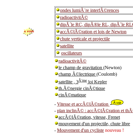
ondes lumiÃ¨re interfÃ©rences
radioactivitÃ©
dipÃ´le RC, dipÃ®le RL, dipÃ´le R
accÃ©lÃ©ration et lois de Newton
chute verticale et projectile
satellite
oscillateurs
radioactivitÃ©
le champ de gravitation
(Newton)
champ Ã©lectrique
(Coulomb)
Ã¨me
satellite , 3
loi Kepler
th.Ã©nergie cinÃ©tique
cinÃ©matique
-
Vitesse et accÃ©lÃ©ration
-
plan inclinÃ© : accÃ©lÃ©ration et th
accÃ©lÃ©ration, vitesse, Frenet
mouvement d'un projectile, chute libre
-
Mouvement d'un cycliste
nouveau !