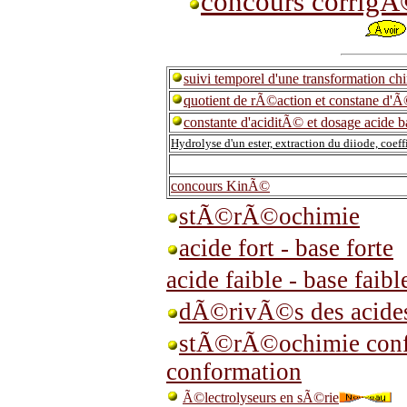
concours corrigÃ
suivi temporel d'une transformation ch
quotient de rÃ©action et constane d'Ã
constante d'aciditÃ© et dosage acide b
Hydrolyse d'un ester, extraction du diiode, coef
concours KinÃ©
stÃ©rÃ©ochimie
acide fort - base forte
acide faible - base faibl
dÃ©rivÃ©s des acides
stÃ©rÃ©ochimie conf
conformation
Ã©lectrolyseurs en sÃ©rie