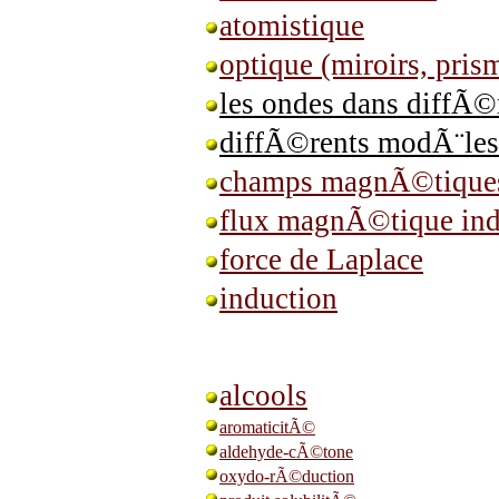
atomistique
optique (miroirs, prism
les ondes dans diffÃ©
diffÃ©rents modÃ¨les
champs magnÃ©tiques 
flux magnÃ©tique ind
force de Laplace
induction
alcools
aromaticitÃ©
aldehyde-cÃ©tone
oxydo-rÃ©duction