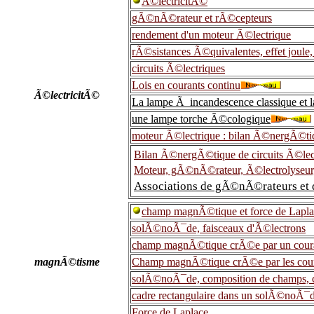
Ã©lectricitÃ©
gÃ©nÃ©rateur et rÃ©cepteurs
rendement d'un moteur Ã©lectrique
rÃ©sistances Ã©quivalentes, effet joule, 
circuits Ã©lectriques
Lois en courants continu
Ã©lectricitÃ©
La lampe Ã incandescence classique et 
une lampe torche Ã©cologique
moteur Ã©lectrique : bilan Ã©nergÃ©ti
Bilan Ã©nergÃ©tique de circuits Ã©lec
Moteur, gÃ©nÃ©rateur, Ã©lectrolyseur,
Associations de gÃ©nÃ©rateurs et 
champ magnÃ©tique et force de Lapla
solÃ©noÃ¯de, faisceaux d'Ã©lectrons
champ magnÃ©tique crÃ©e par un couran
magnÃ©tisme
Champ magnÃ©tique crÃ©e par les couran
solÃ©noÃ¯de, composition de champs, 
cadre rectangulaire dans un solÃ©noÃ¯
Force de Laplace