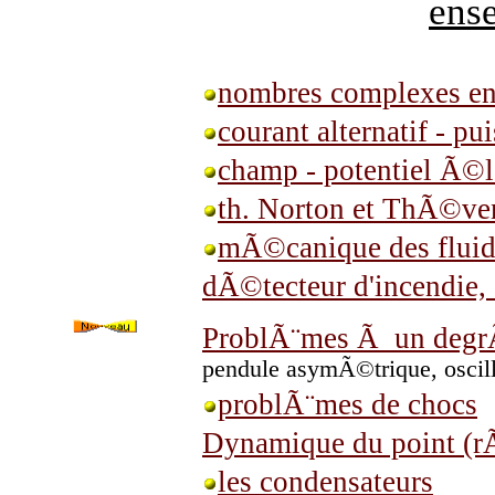
ens
nombres complexes e
courant alternatif - pu
champ - potentiel Ã©l
th. Norton et ThÃ©ve
mÃ©canique des fluid
dÃ©tecteur d'incendie, 
ProblÃ¨mes Ã un degr
pendule asymÃ©trique, oscil
problÃ¨mes de chocs
Dynamique du point (r
les condensateurs