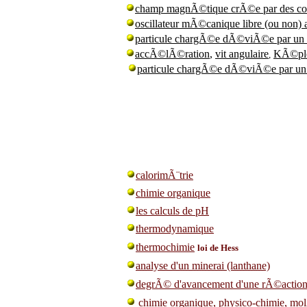
champ magnÃ©tique crÃ©e par des co
oscillateur mÃ©canique libre (ou non) 
particule chargÃ©e dÃ©viÃ©e par un
accÃ©lÃ©ration
,
vit angulaire
KÃ©pl
,
particule chargÃ©e dÃ©viÃ©e par u
calorimÃ¨trie
chimie organique
les calculs de pH
thermodynamique
thermochimie
loi de Hess
analyse d'un minerai (lanthane)
degrÃ© d'avancement d'une rÃ©action
chimie organique, physico-chimie, m