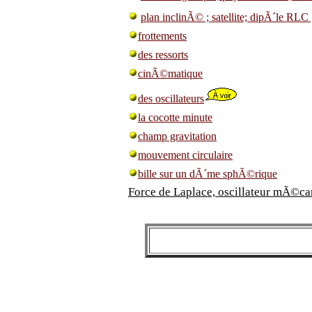
plan inclinÃ© ; satellite; dipÃ´le R
frottements
des ressorts
cinÃ©matique
des oscillateurs
la cocotte minute
champ gravitation
mouvement circulaire
bille sur un dÃ´me sphÃ©rique
Force de Laplace, oscillateur mÃ©ca