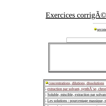
Exercices corrigÃ©
secon
concentrations, dilutions, dissolutions
-
extraction par solvant, synthÃ¨se, ch
-
Soluble, miscible, extraction par solva
-
Les solutions : pourcentage massique,