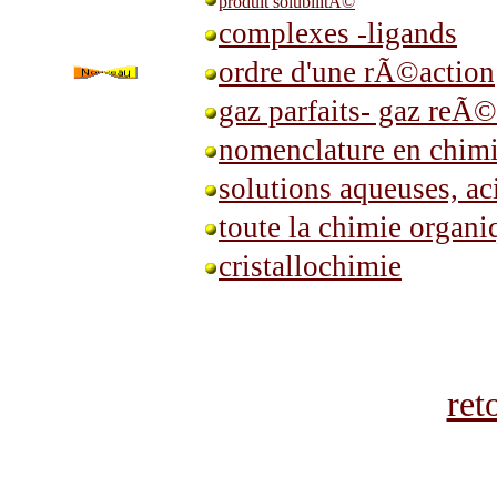
produit solubilitÃ©
complexes -ligands
ordre d'une rÃ©action
gaz parfaits- gaz reÃ©
nomenclature en chim
solutions aqueuses, ac
toute la chimie organi
cristallochimie
ret