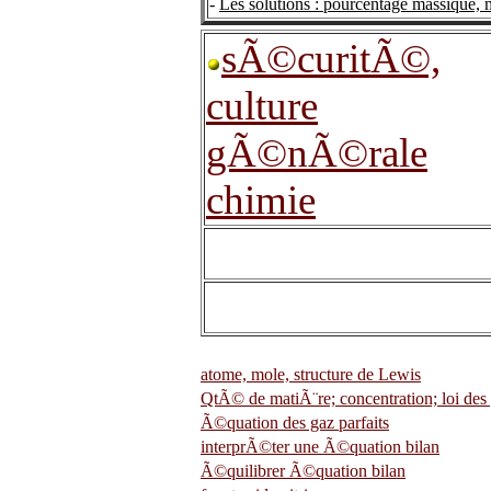
-
Les solutions : pourcentage massique, 
sÃ©curitÃ©,
culture
gÃ©nÃ©rale
chimie
atome, mole, structure de Lewis
QtÃ© de matiÃ¨re; concentration; loi des 
Ã©quation des gaz parfaits
interprÃ©ter une Ã©quation bilan
Ã©quilibrer Ã©quation bilan