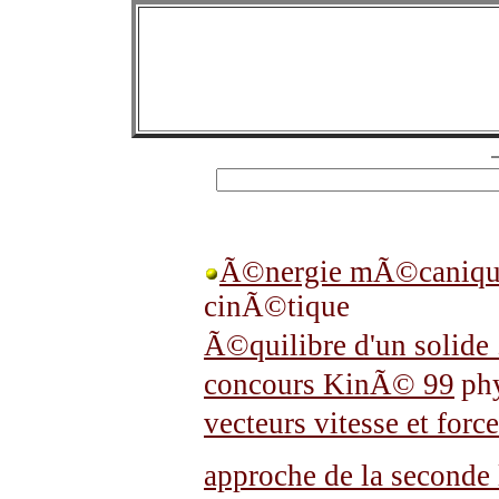
Ã©nergie mÃ©caniqu
cinÃ©tique
Ã©quilibre d'un solide 
concours KinÃ© 99
ph
vecteurs vitesse et forc
approche de la seconde