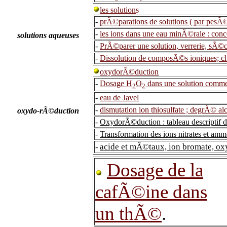
les solution
s
-
prÃ©parations de solutions ( par pesÃ©e
-
les ions dans une eau minÃ©rale : conce
solutions aqueuses
-
PrÃ©parer une solution, verrerie, sÃ©
-
Dissolution de composÃ©s ioniques; c
oxydorÃ©duction
-
Dosage H
O
dans une solution comm
2
2
-
eau de Javel
-
dismutation ion thiosulfate ; degrÃ© al
oxydo-rÃ©duction
-
OxydorÃ©duction : tableau descriptif 
-
Transformation des ions nitrates et a
acide et mÃ©taux, ion bromate, ox
-
Dosage de la
cafÃ©ine dans
un thÃ©
.