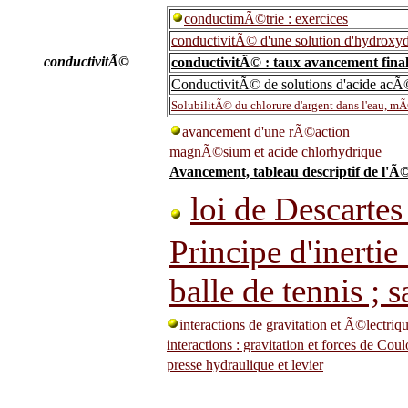
conductimÃ©trie : exercices
conductivitÃ© d'une solution d'hydroxy
conductivitÃ©
conductivitÃ© : taux avancement final 
ConductivitÃ© de solutions d'acide acÃ
SolubilitÃ© du chlorure d'argent dans l'eau, m
avancement d'une rÃ©action
magnÃ©sium et acide chlorhydrique
Avancement, tableau descriptif de l'Ã
loi de Descartes
Principe d'inertie
balle de tennis ; 
interactions de gravitation et Ã©lectri
interactions : gravitation et forces de Co
presse hydraulique et levier