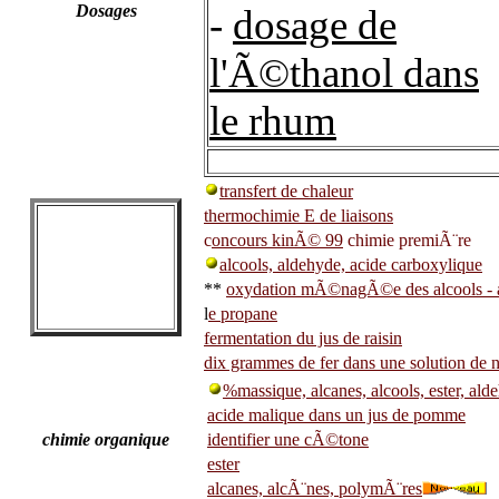
Dosages
-
dosage de
l'Ã©thanol dans
le rhum
transfert de chaleur
thermochimie E de liaisons
c
oncours kinÃ© 99
chimie premiÃ¨re
alcools, aldehyde, acide carboxylique
**
oxydation mÃ©nagÃ©e des alcools - 
l
e propane
fermentation du jus de raisin
dix grammes de fer dans une solution de ni
%massique, alcanes, alcools, ester, al
acide malique dans un jus de pomme
chimie organique
identifier une cÃ©tone
ester
alcanes, alcÃ¨nes, polymÃ¨res