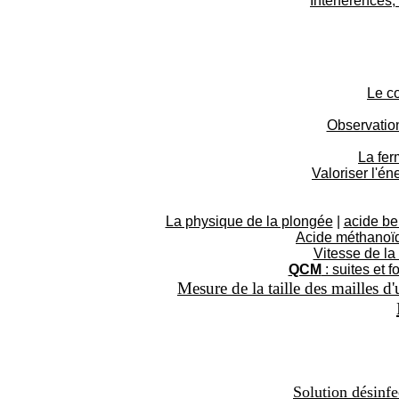
Interférences,
Le c
Observation
La fer
Valoriser l'é
La physique de la plongée
|
acide be
Acide méthanoïq
Vitesse de la 
QCM
: suites et f
Mesure de la taille des mailles d
Solution désinfe