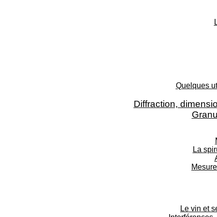
Quelques ut
Diffraction, dimensi
Granu
La spir
Mesure 
Le vin et 