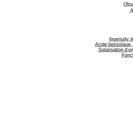
Obse
A
Ingenuity, 
Acide benzoïque,
Solarisation d'u
Fonct